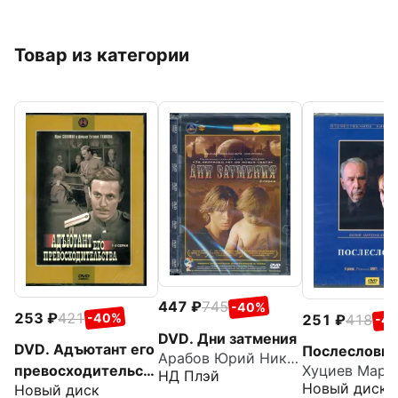
Товар из категории
447
745
-40%
253
421
-40%
251
418
-4
DVD. Дни затмения
DVD. Адъютант его
Послесловие
Арабов Юрий Николаевич
превосходительст
Хуциев Марл
НД Плэй
Новый диск
Новый диск
ва 1-3