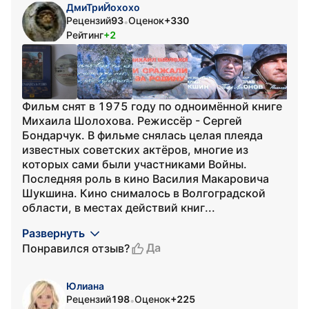
ДмиТриЙохохо
Рецензий
93
Оценок
+330
•
Рейтинг
+2
Фильм снят в 1975 году по одноимённой книге
Михаила Шолохова. Режиссёр - Сергей
Бондарчук. В фильме снялась целая плеяда
известных советских актёров, многие из
которых сами были участниками Войны.
Последняя роль в кино Василия Макаровича
Шукшина. Кино снималось в Волгоградской
области, в местах действий книг...
Развернуть
Да
Понравился отзыв?
Юлиана
Рецензий
198
Оценок
+225
•