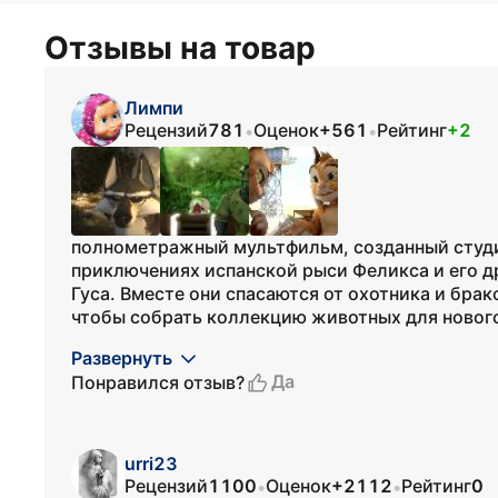
Отзывы на товар
Лимпи
Рецензий
781
Оценок
+561
Рейтинг
+2
•
•
полнометражный мультфильм, созданный студи
приключениях испанской рыси Феликса и его др
Гуса. Вместе они спасаются от охотника и бр
чтобы собрать коллекцию животных для нового 
Развернуть
Да
Понравился отзыв?
urri23
Рецензий
1100
Оценок
+2112
Рейтинг
0
•
•