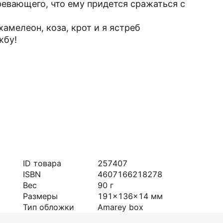
ревающего, что ему придется сражаться с
амелеон, коза, крот и я ястреб
жбу!
ID товара
257407
ISBN
4607166218278
Вес
90
г
Размеры
191x136x14
мм
Тип обложки
Amarey box