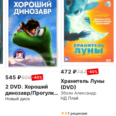
472
787
-40%
545
909
-40%
Хранитель Луны
2 DVD. Хороший
(DVD)
динозавр/Прогулки
Эбоян Александр
ы
НД Плэй
с динозаврами.
Новый диск
Мультфильм
5
1 рецензия