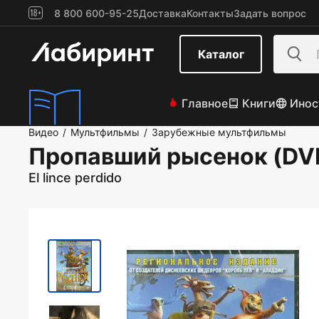
8 800 600-95-25
Доставка
Контакты
Задать вопрос
Каталог
Главное
Книги
Инос
Видео
Мультфильмы
Зарубежные мультфильмы
/
/
Пропавший рысенок (DV
El lince perdido