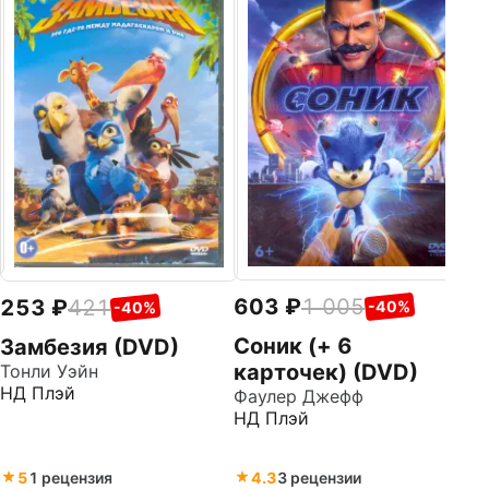
2
D
Но
603
1 005
253
421
-40%
-40%
Соник (+ 6
Замбезия (DVD)
карточек) (DVD)
Тонли Уэйн
НД Плэй
Фаулер Джефф
НД Плэй
5
1 рецензия
4.3
3 рецензии