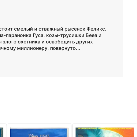
 стоит смелый и отважный рысенок Феликс.
а-параноика Гуса, козы-трусишки Бееа и
 злого охотника и освободить других
ичному миллионеру, повернуто...