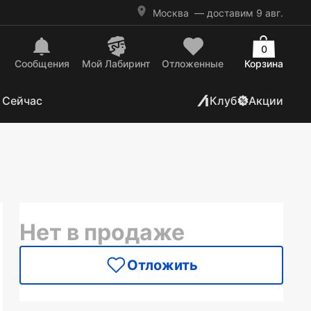
Москва
— доставим 9 авг.
0
Сообщения
Mой Лабиринт
Отложенные
Корзина
 Сейчас
Клуб
Акции
Нет в продаже
Отложить