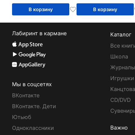
В корзину
В корзину
Лабиринт в кармане
Каталог
Все книг
Школа
Журнал
Игрушки
Мы в соцсетях
Канцтов
ВКонтакте
CD/DVD
ВКонтакте. Дети
Сувенир
Ютьюб
Важно
Одноклассники