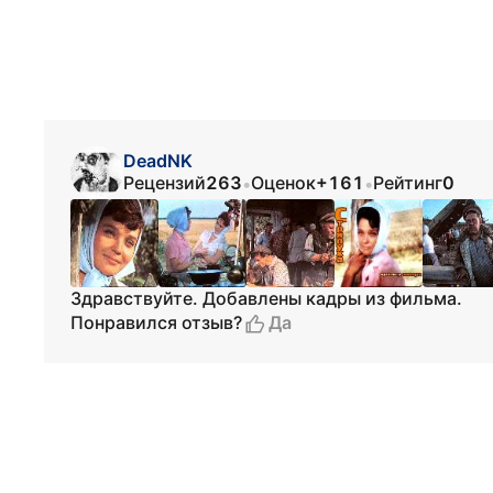
DeadNK
Рецензий
263
Оценок
+161
Рейтинг
0
•
•
Здравствуйте. Добавлены кадры из фильма.
Да
Понравился отзыв?