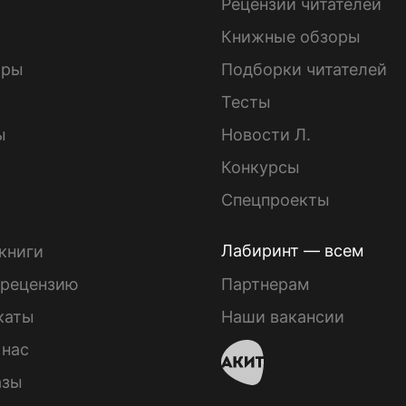
ы
Рецензии читателей
Книжные обзоры
ары
Подборки читателей
Тесты
ы
Новости Л.
Конкурсы
Спецпроекты
Лабиринт — всем
книги
 рецензию
Партнерам
каты
Наши вакансии
 нас
азы