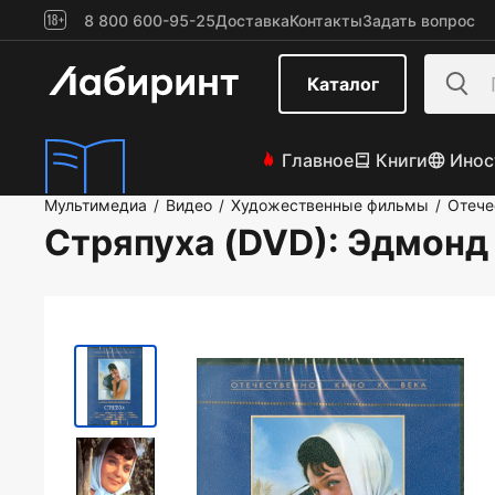
8 800 600-95-25
Доставка
Контакты
Задать вопрос
Каталог
Главное
Книги
Инос
Мультимедиа
Видео
Художественные фильмы
Отече
/
/
/
Стряпуха (DVD)
: Эдмонд