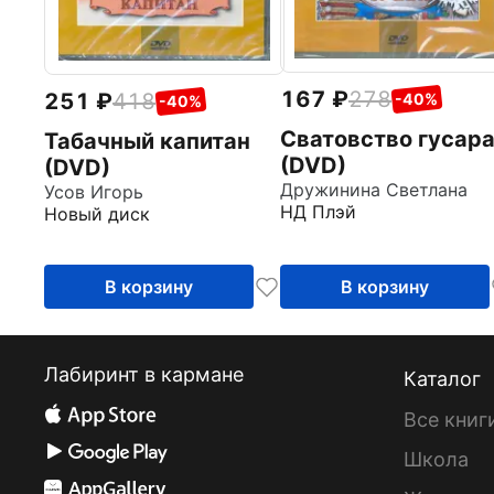
167
278
251
418
-40%
-40%
Сватовство гусар
Табачный капитан
(DVD)
(DVD)
Дружинина Светлана
Усов Игорь
НД Плэй
Новый диск
В корзину
В корзину
Лабиринт в кармане
Каталог
Все книг
Школа