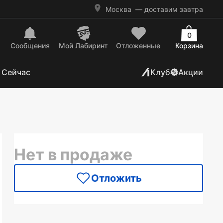
Москва
— доставим завтра
0
Сообщения
Mой Лабиринт
Отложенные
Корзина
 Сейчас
Клуб
Акции
Нет в продаже
Отложить