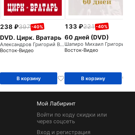
133
221
238
397
-40%
-40%
60 дней (DVD)
DVD. Цирк. Вратарь
Шапиро Михаил Григорьевич
Александров Григорий Васильевич
Восток-Видео
Восток-Видео
В корзину
В корзину
Мой Лабиринт
Войти по коду скидки или
через соцсеть
Вход и регистрация