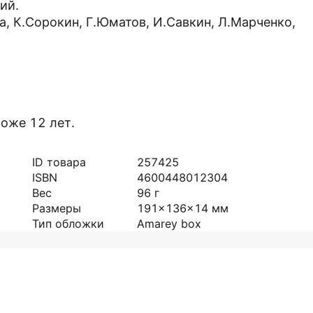
ий.
а, К.Сорокин, Г.Юматов, И.Савкин, Л.Марченко,
оже 12 лет.
ID товара
257425
ISBN
4600448012304
Вес
96
г
Размеры
191x136x14
мм
Тип обложки
Amarey box