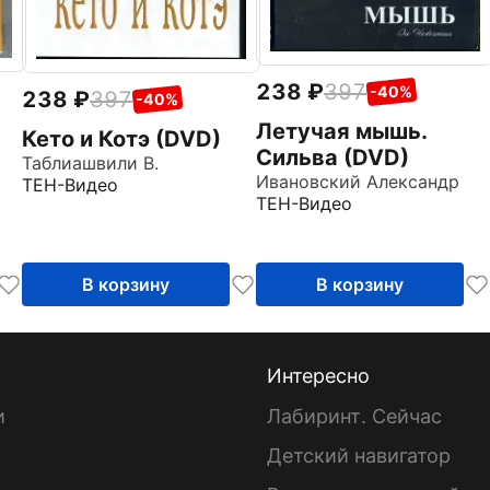
238
397
-40%
238
397
-40%
Летучая мышь.
а
Кето и Котэ (DVD)
Сильва (DVD)
Таблиашвили В.
Ивановский Александр
ТЕН-Видео
ТЕН-Видео
В корзину
В корзину
Интересно
и
Лабиринт. Сейчас
Детский навигатор