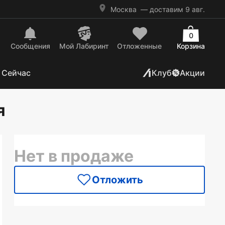
Москва
— доставим 9 авг.
0
Сообщения
Mой Лабиринт
Отложенные
Корзина
 Сейчас
Клуб
Акции
я
Нет в продаже
Отложить