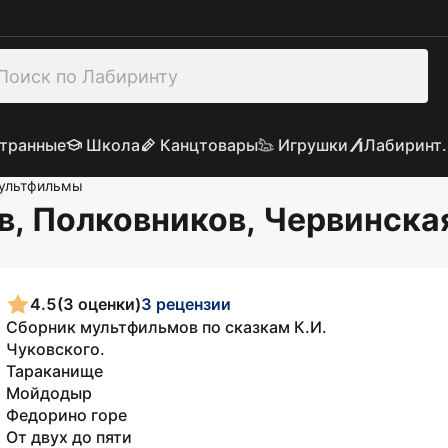
транные
Школа
Канцтовары
Игрушки
Лабиринт.
ультфильмы
ов, Полковников, Червинска
4.5
(3 оценки)
3 рецензии
Сборник мультфильмов по сказкам К.И.
Чуковского.
Тараканище
Мойдодыр
Федорино горе
От двух до пяти