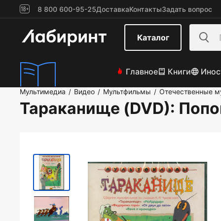
8 800 600-95-25
Доставка
Контакты
Задать вопрос
Каталог
Главное
Книги
Инос
Мультимедиа
Видео
Мультфильмы
Отечественные м
/
/
/
Тараканище (DVD)
: Поп