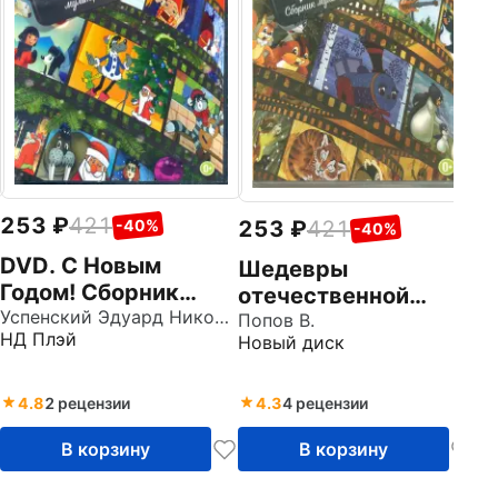
м
Но
Л
+
п
253
421
253
421
-40%
-40%
DVD. С Новым
Шедевры
Годом! Сборник
отечественной
мультфильмов
Успенский Эдуард Николаевич
мультипликации.
Попов В.
НД Плэй
Новый диск
Сказки для самых
маленьких (DVD)
4.8
2 рецензии
4.3
4 рецензии
В корзину
В корзину