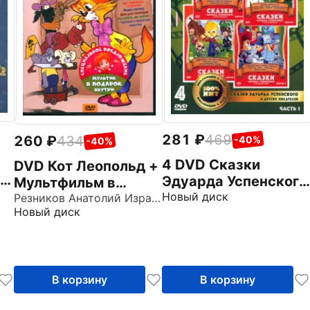
281
469
260
434
-40%
-40%
4 DVD Сказки
DVD Кот Леопольд +
Эдуарда Успенского
Мультфильм в
и других писателей.
Новый диск
подарок
Резников Анатолий Израилевич
Новый диск
Часть 1
В корзину
В корзину