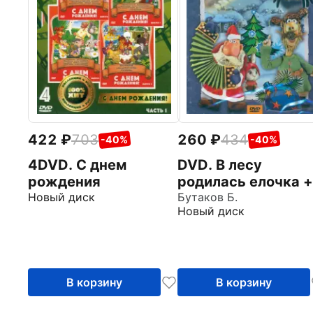
422
703
260
434
-40%
-40%
4DVD. С днем
DVD. В лесу
рождения
родилась елочка +
Новый диск
Мультфильм в
Бутаков Б.
Новый диск
подарок
В корзину
В корзину