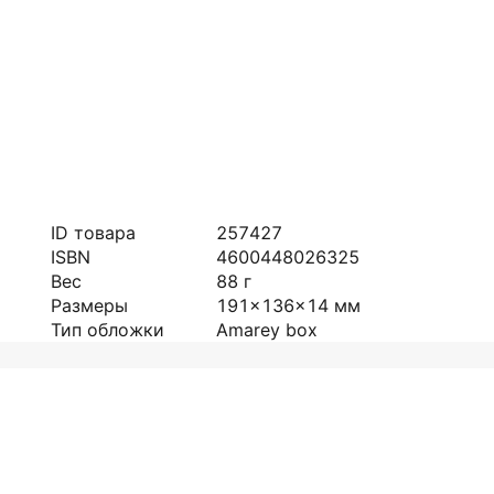
ID товара
257427
ISBN
4600448026325
Вес
88
г
Размеры
191x136x14
мм
Тип обложки
Amarey box