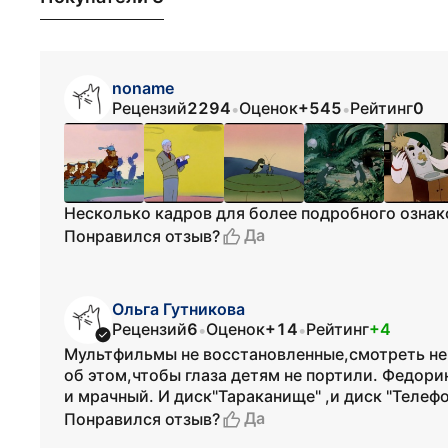
noname
Рецензий
2294
Оценок
+545
Рейтинг
0
•
•
Несколько кадров для более подробного ознак
Да
Понравился отзыв?
Ольга Гутникова
Рецензий
6
Оценок
+14
Рейтинг
+4
•
•
Мультфильмы не восстановленные,смотреть не
об этом,чтобы глаза детям не портили. Федор
и мрачный. И диск"Тараканище" ,и диск "Телефо
Да
Понравился отзыв?