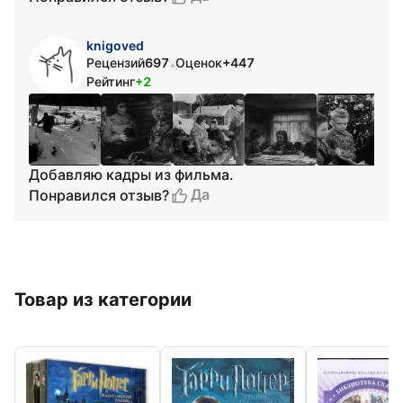
knigoved
Рецензий
697
Оценок
+447
•
Рейтинг
+2
Добавляю кадры из фильма.
Да
Понравился отзыв?
Товар из категории