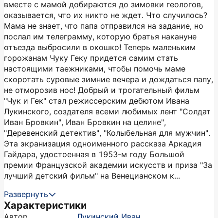
вместе с мамой добираются до зимовки геологов,
оказывается, что их никто не ждет. Что случилось?
Мама не знает, что папа отправился на задание, но
послал им телеграмму, которую братья накануне
отъезда выбросили в окошко! Теперь маленьким
горожанам Чуку Геку придется самим стать
настоящими таежниками, чтобы помочь маме
скоротать суровые зимние вечера и дождаться папу,
не отморозив нос! Добрый и трогательный фильм
"Чук и Гек" стал режиссерским дебютом Ивана
Лукинского, создателя всеми любимых лент "Солдат
Иван Бровкин", Иван Бровкин на целине",
"Деревенский детектив", "Колыбельная для мужчин".
Эта экранизация одноименного рассказа Аркадия
Гайдара, удостоенная в 1953-м году Большой
премии Французской академии искусств и приза "За
лучший детский фильм" на Венецианском к...
Развернуть
Характеристики
Автор
Лукинский Иван