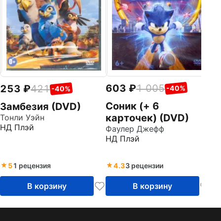
603
1 005
253
421
-40%
-40%
Соник (+ 6
Замбезия (DVD)
карточек) (DVD)
Тонли Уэйн
НД Плэй
Фаулер Джефф
НД Плэй
5
1 рецензия
4.3
3 рецензии
В корзину
В корзину