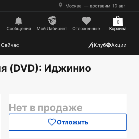
Москва
— доставим 10 авг.
0
Сообщения
Mой Лабиринт
Отложенные
Корзина
 Сейчас
Клуб
Акции
ия (DVD)
: Иджинио
Нет в продаже
Отложить