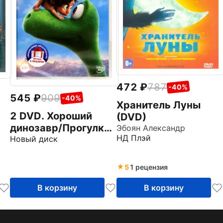
472
787
-40%
545
909
-40%
Хранитель Луны
2 DVD. Хороший
(DVD)
динозавр/Прогулки
Эбоян Александр
ы
НД Плэй
с динозаврами.
Новый диск
Мультфильм
5
1 рецензия
В корзину
В корзину