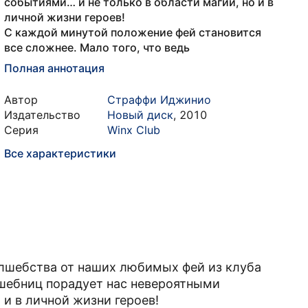
событиями… и не только в области магии, но и в
личной жизни героев!
С каждой минутой положение фей становится
все сложнее. Мало того, что ведь
Полная аннотация
Автор
Страффи Иджинио
Издательство
Новый диск
,
2010
Серия
Winx Club
Все характеристики
олшебства от наших любимых фей из клуба
шебниц порадует нас невероятными
 и в личной жизни героев!