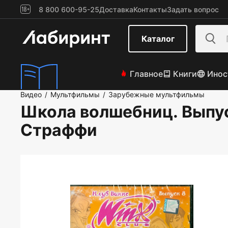
8 800 600-95-25
Доставка
Контакты
Задать вопрос
Каталог
Главное
Книги
Инос
Видео
Мультфильмы
Зарубежные мультфильмы
/
/
Школа волшебниц. Выпус
Страффи