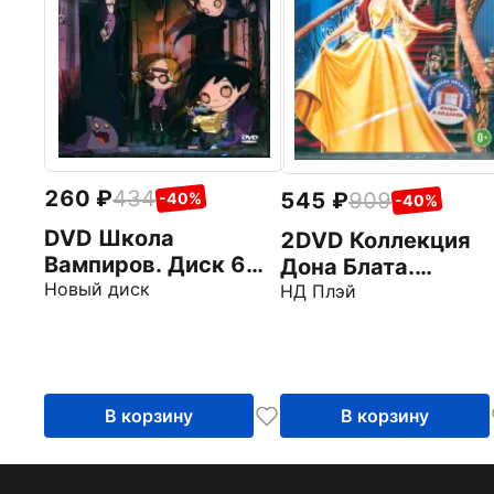
260
434
545
909
-40%
-40%
DVD Школа
2DVD Коллекция
Вампиров. Диск 6
Дона Блата.
(серии 37-44)
Новый диск
Анастаcия. Все пс
НД Плэй
попадают в рай
В корзину
В корзину