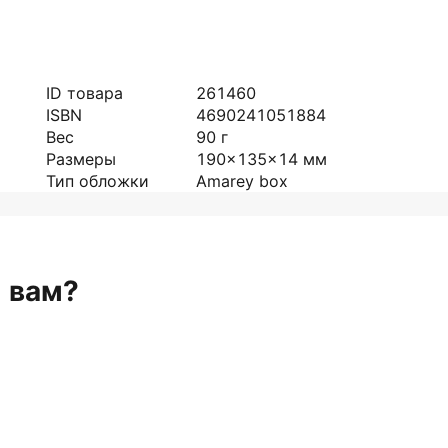
ID товара
261460
ISBN
4690241051884
Вес
90
г
Размеры
190x135x14
мм
Тип обложки
Amarey box
н вам?