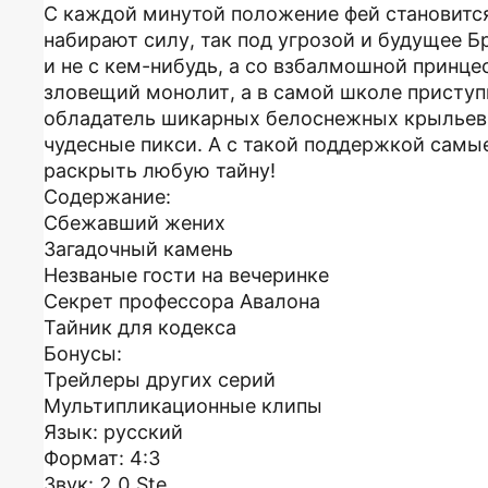
С каждой минутой положение фей становится
набирают силу, так под угрозой и будущее Б
и не с кем-нибудь, а со взбалмошной принце
зловещий монолит, а в самой школе приступ
обладатель шикарных белоснежных крыльев.
чудесные пикси. А с такой поддержкой самы
раскрыть любую тайну!
Содержание:
Сбежавший жених
Загадочный камень
Незваные гости на вечеринке
Секрет профессора Авалона
Тайник для кодекса
Бонусы:
Трейлеры других серий
Мультипликационные клипы
Язык: русский
Формат: 4:3
Звук: 2.0 Ste...