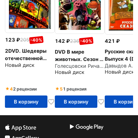
123
205
-40%
142
236
421
-40%
2DVD. Шедевры
Русские сказ
DVD В мире
отечественной
Выпуск 4 (D
животных. Сезон 2.
Новый диск
мультипликации.
Давыдов А.
Голесцовски Ричард
Серии 1-12
Новый диск
Новый диск
Львенок и
Черепаха +
мультики в подарок
4
2 рецензии
5
1 рецензия
В корзину
В корзину
В корзин