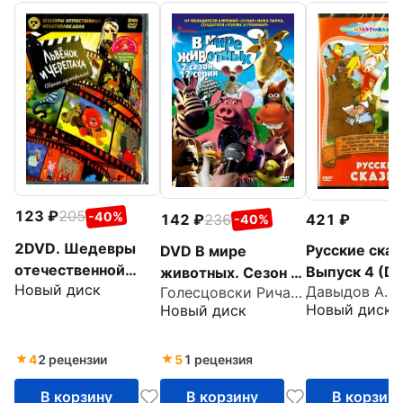
123
205
-40%
142
236
421
-40%
2DVD. Шедевры
Русские сказ
DVD В мире
отечественной
Выпуск 4 (D
животных. Сезон 2.
Новый диск
мультипликации.
Давыдов А.
Голесцовски Ричард
Серии 1-12
Новый диск
Новый диск
Львенок и
Черепаха +
мультики в подарок
4
2 рецензии
5
1 рецензия
В корзину
В корзину
В корзин