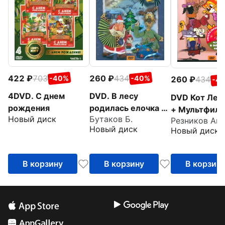
422
703
260
434
-40%
-40%
260
434
-4
4DVD. С днем
DVD. В лесу
DVD Кот Лео
рождения
родилась елочка +
+ Мультфиль
Новый диск
Бутаков Б.
Мультфильм в
подарок
Новый диск
Новый диск
подарок
В корзину
В корзину
В корзин