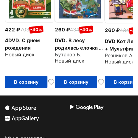
422
703
260
434
-40%
-40%
260
434
-4
4DVD. С днем
DVD. В лесу
DVD Кот Лео
рождения
родилась елочка +
+ Мультфиль
Новый диск
Бутаков Б.
Мультфильм в
подарок
Новый диск
Новый диск
подарок
В корзину
В корзину
В корзин