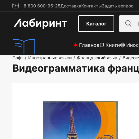
8 800 600-95-25
Доставка
Контакты
Задать вопрос
Каталог
Главное
Книги
Инос
Софт
Иностранные языки
Французский язык
Видеок
/
/
/
Видеограмматика франц