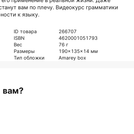
 его применение в реальной жизни. Даже
танут вам по плечу. Видеокурс грамматики
ности к языку.
ID товара
266707
ISBN
4620001051793
Вес
76
г
Размеры
190x135x14
мм
Тип обложки
Amarey box
н вам?