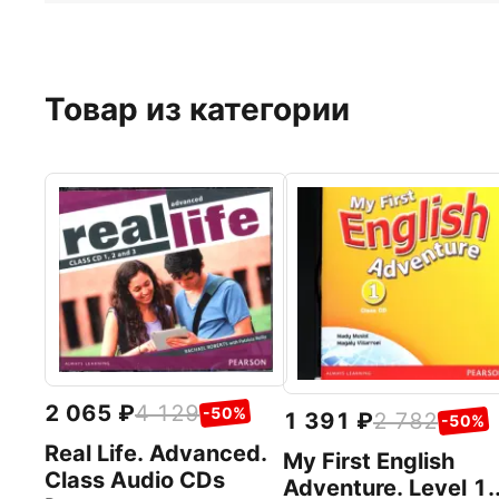
Товар из категории
2 065
4 129
-50%
1 391
2 782
-50%
Real Life. Advanced.
My First English
Class Audio CDs
Adventure. Level 1.