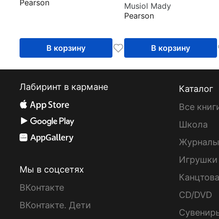
Pearson
Class CD
Musiol Mady
Pearson
В корзину
В корзину
Лабиринт в кармане
Каталог
Все книг
Школа
Журнал
Игрушки
Мы в соцсетях
Канцтов
ВКонтакте
CD/DVD
ВКонтакте. Дети
Сувенир