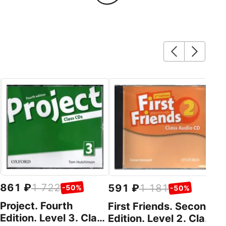
1
En
C
We
Ox
861
1 722
591
1 181
-50%
-50%
Project. Fourth
First Friends. Second
Edition. Level 3. Class
Edition. Level 2. Class