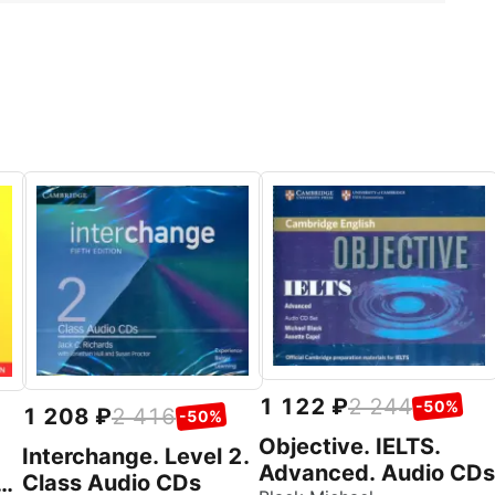
1 122
2 244
-50%
1 208
2 416
-50%
Objective. IELTS.
Interchange. Level 2.
Advanced. Audio CDs
Class Audio CDs