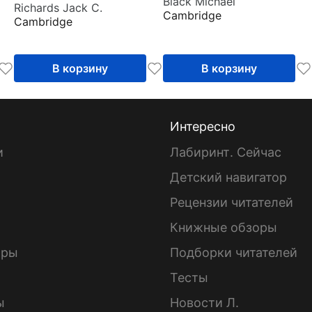
Black Michael
Richards Jack C.
Cambridge
Cambridge
В корзину
В корзину
Интересно
и
Лабиринт. Сейчас
Детский навигатор
ы
Рецензии читателей
Книжные обзоры
ары
Подборки читателей
Тесты
ы
Новости Л.