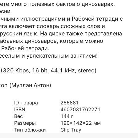
те много полезных фактов о динозаврах,
сни.
сочными иллюстрациями и Рабочей тетради с
ига включает словарь сложных слов и
русский язык. На диске также представлена
абавных динозавров, которые можно
 Рабочей тетради.
веселым и увлекательным занятием!
20 Kbps, 16 bit, 44.1 kHz, stereo)
nton (Муллан Антон)
ID товара
266881
ISBN
4607031762271
Вес
144
г
Размеры
190x142x22
мм
Тип обложки
Clip Tray