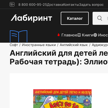
8 800 600-95-25
Доставка
Контакты
Задать вопрос
Каталог
Главное
Книги
Инос
Софт
Иностранные языки
Английский язык
Аудиокур
/
/
/
Английский для детей лег
Рабочая тетрадь)
: Элли