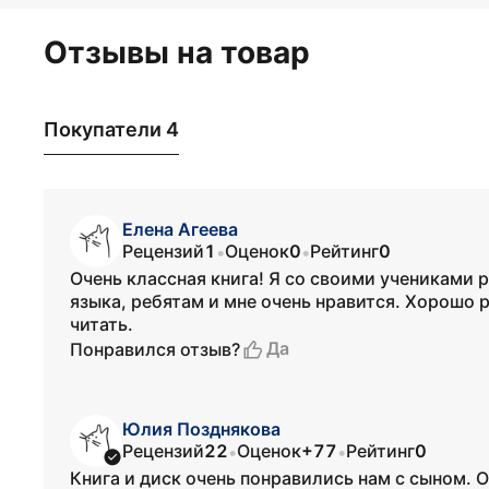
Отзывы на товар
Покупатели 4
Елена Агеева
Рецензий
1
Оценок
0
Рейтинг
0
•
•
Очень классная книга! Я со своими учениками 
языка, ребятам и мне очень нравится. Хорошо 
читать.
Да
Понравился отзыв?
Юлия Позднякова
Рецензий
22
Оценок
+77
Рейтинг
0
•
•
Книга и диск очень понравились нам с сыном. О