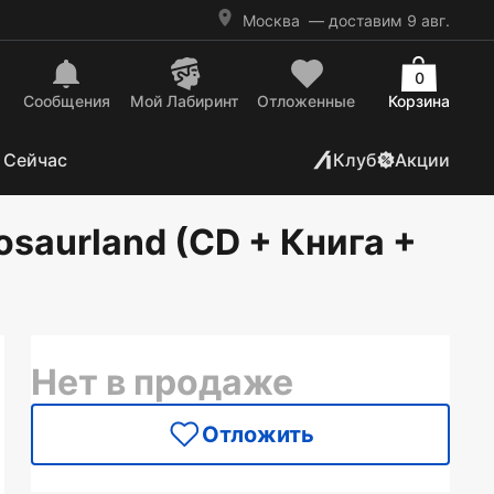
Москва
— доставим 9 авг.
0
Сообщения
Mой Лабиринт
Отложенные
Корзина
 Сейчас
Клуб
Акции
osaurland (CD + Книга +
Нет в продаже
Отложить