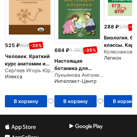
288
576
-5
Биология. 6-
классы. Кар
525
808
-35%
684
1 053
-35%
справочник
Человек. Краткий
Легион
Настоящая
курс анатомии и
ботаника для
Сергеев Игорь Юрьевич
физиологии
Лукьянова Антонина Владимировна
мальчиков и
Илекса
Интеллект-Центр
девочек
В корзину
В корзину
В корзин