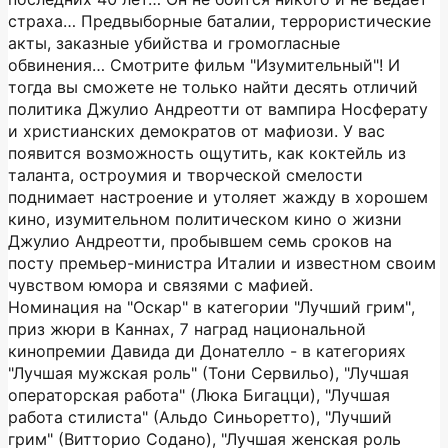
страха… Предвыборные баталии, террористические
акты, заказные убийства и громогласные
обвинения… Смотрите фильм "Изумительный"! И
тогда вы сможете не только найти десять отличий
политика Джулио Андреотти от вампира Носферату
и христианских демократов от мафиози. У вас
появится возможность ощутить, как коктейль из
таланта, остроумия и творческой смелости
поднимает настроение и утоляет жажду в хорошем
кино, изумительном политическом кино о жизни
Джулио Андреотти, пробывшем семь сроков на
посту премьер-министра Италии и известном своим
чувством юмора и связями с мафией.
Номинация на "Оскар" в категории "Лучший грим",
приз жюри в Каннах, 7 наград национальной
кинопремии Давида ди Донателло - в категориях
"Лучшая мужская роль" (Тони Сервильо), "Лучшая
операторская работа" (Люка Бигацци), "Лучшая
работа стилиста" (Альдо Синьоретто), "Лучший
грим" (Витторио Содано), "Лучшая женская роль