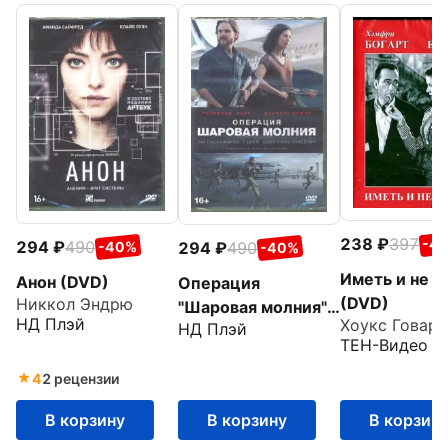
238
397
-4
294
490
294
490
-40%
-40%
Иметь и не и
Анон (DVD)
Операция
(DVD)
Никкол Эндрю
"Шаровая молния"
НД Плэй
Хоукс Говард
НД Плэй
(DVD)
ТЕН-Видео
4
2 рецензии
В корзину
В корзину
В корзин