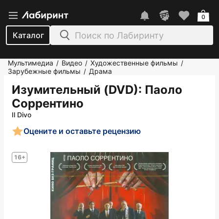
0
Каталог
Мультимедиа
Видео
Художественные фильмы
/
/
/
Зарубежные фильмы
Драма
/
Изумительный (DVD)
: Паоло
Соррентино
Il Divo
Оцените и оставьте рецензию
16+