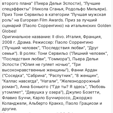
второго плана" (Пиера Дельи Эспости), "Лучшие
спецэффекты" (Никола Сганья, Родольфо Мильяри).
Приз Тони Сервильо в категории "Лучшая мужская
роль" на European Film Awards. Приз за лучший
сценарий (Паоло Соррентино) на итальянских Golden
Globes!
Оригинальное название: Il divo. Италия, Франция,
2008 г. Драма. Режиссер: Паоло Соррентино
("Лучший человек", "Последствия любви", "Друг
семьи"). В ролях: Тони Сервильо ("Лишний человек",
"Последствия любви", "Гоммора"), Пьера Дельи
Эспости ("Юлия не гуляет ночью", "Три
высоконравственные женщины"), Фанни Ардан
("Соседка", "Сабрина", "Распутник", "8 женщин",
"Каллас навсегда", "Натали", "Железнодорожный
роман"), Анна Боньюто ("Где ты? Я здесь", "Любовь
утомляет", "Девушка у озера"), Джулио Бозетти,
Флавио Буччи, Карло Буччироссо, Джорджо
Коланджели, Альберто Кракко, Паоло Грациози и
другие.