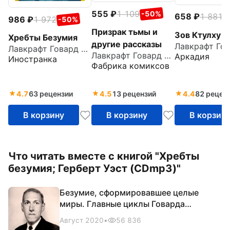
555
1 109
-50%
658
1 881
-
986
1 972
-50%
Призрак тьмы и
Зов Ктулху
Хребты Безумия
другие рассказы
Лавкрафт Говард Филлипс
Лавкрафт Говард Филлипс
Аркадия
Иностранка
Фабрика комиксов
4.7
63 рецензии
4.5
13 рецензий
4.4
82 рецен
В корзину
В корзину
В корзин
Что читать вместе с книгой "Хребты
безумия; Герберт Уэст (CDmp3)"
Безумие, сформировавшее целые
миры. Главные циклы Говарда
Филлипса Лавкрафта
Август 2020
•
56 836