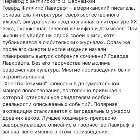
Перевод с английского В. Бернацкой
Говард Филлипс Лавкрафт - американский писатель,
основатель литературы "сверхъестественного
ужаса", фигура очень неоднозначная в литературе ХХ
века, окруженная завесой из мифов и домыслов. При
жизни не увидел ни одной своей книги, хотя
публиковался в любительских журналах. Сразу же
после его смерти многие издания начали
планировать выпуск собрания сочинений Говарда
Лавкрафта. Без его творчества немыслима
современная культура. Многие произведения были
экранизированы.
"Хребты безумия" написаны в документальной
манере повествования, постепенно привыкая к
которой, становишься свидетелем особой
реальности описываемых событий. Полярная
экспедиция сталкивается с запредельным ужасом
древних веков. Лучшее кошмарно-прекрасно-
завораживающее описание в творчестве Лавкрафта
запечатлено именно в этом произведении....