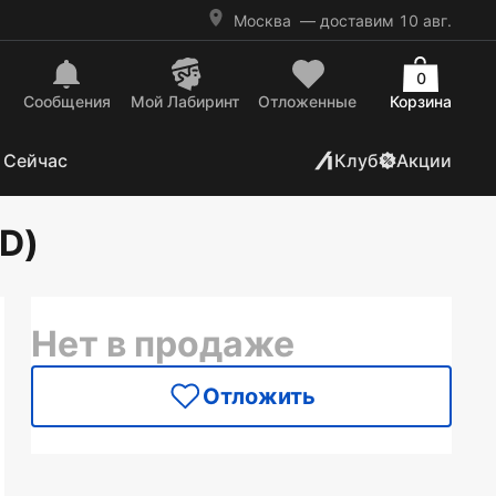
Москва
— доставим 10 авг.
0
Сообщения
Mой Лабиринт
Отложенные
Корзина
 Сейчас
Клуб
Акции
VD)
Нет в продаже
Отложить