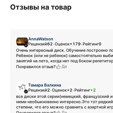
Отзывы на товар
AnnaWatson
Рецензий
62
Оценок
+179
Рейтинг
0
•
•
Очень интересный диск. Обучение построено по 
Ребенок (или не ребенок) самостоятельно выби
занятий на лето, когда нет под боком репетито
Да
Понравился отзыв?
Тамара Валкина
Рецензий
2
Оценок
+2
Рейтинг
+2
•
•
все диски этой серии(немецкий, французский 
ними необыкновенно интересно.Это тот редкий 
степени, что его можно сравнить с азартной иг
Да
Понравился отзыв?