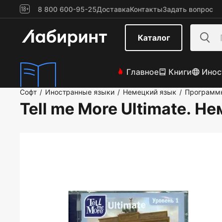
8 800 600-95-25
Доставка
Контакты
Задать вопрос
Каталог
Главное
Книги
Инос
Софт
Иностранные языки
Немецкий язык
Программн
/
/
/
Tell me More Ultimate. Н