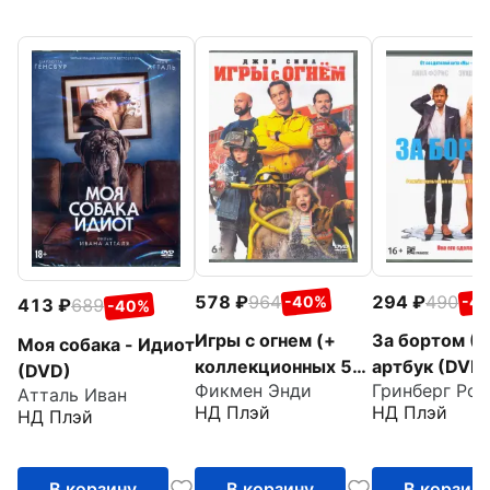
578
964
294
490
-40%
-4
413
689
-40%
Игры с огнем (+
За бортом (2
Моя собака - Идиот
коллекционных 5
артбук (DVD
(DVD)
Фикмен Энди
Гринберг Роб
карточек) (DVD)
Атталь Иван
НД Плэй
НД Плэй
НД Плэй
В корзину
В корзину
В корзин