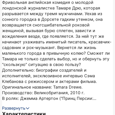
Фривольная английская комедия о молодой
лондонской журналистке Тамаре Дрю, которая
разрывается между тремя мужчинами. Уехав из
сонного городка в Дорсете гадким утенком, она
возвращается сногсшибательной роковой
женщиной, вызывая бурю сплетен, зависти и
вожделения везде, где появляется. За ней тут же
начинают ухаживать именитый писатель, красавчик-
садовник и рок-музыкант. Вернется ли жизнь
маленького города в привычную колею? Сможет ли
Тамара не только сделать выбор, но и обернуть эту
"скользкую" ситуацию в свою пользу?
Дополнительно: биографии создателей и
исполнителей, эксклюзивное интервью Сэма
Клебанова с режиссером и актерами фильма.
Оригинальное название: Tamara Drewe.
Производство: Великобритания, 2010 г.
В ролях: Джемма Артертон ("Принц Персии:...
Развернуть
Характеристики