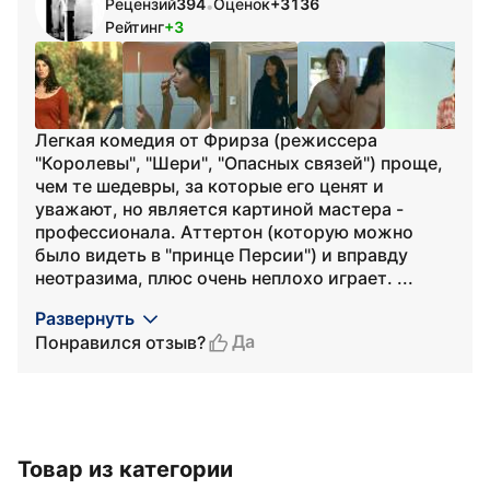
Рецензий
394
Оценок
+3136
•
Рейтинг
+3
Легкая комедия от Фрирза (режиссера
"Королевы", "Шери", "Опасных связей") проще,
чем те шедевры, за которые его ценят и
уважают, но является картиной мастера -
профессионала. Аттертон (которую можно
было видеть в "принце Персии") и вправду
неотразима, плюс очень неплохо играет. ...
Развернуть
Да
Понравился отзыв?
Товар из категории