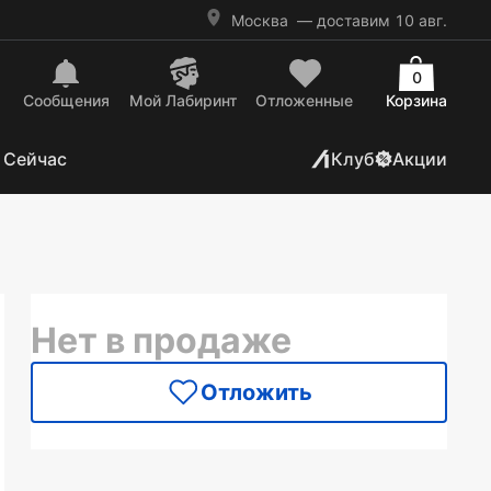
Москва
— доставим 10 авг.
0
Сообщения
Mой Лабиринт
Отложенные
Корзина
 Сейчас
Клуб
Акции
Нет в продаже
Отложить