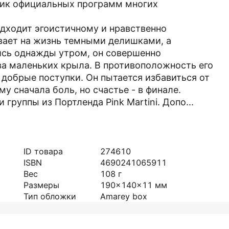
тник официальных программ многих
подходит эгоистичному и нравственно
вает на жизнь темными делишками, а
ись однажды утром, он совершенно
ва маленьких крыла. В противоположность его
 добрые поступки. Он пытается избавиться от
му сначала боль, но счастье - в финале.
группы из Портленда Pink Martini. Допо...
ID товара
274610
ISBN
4690241065911
Вес
108
г
Размеры
190x140x11
мм
Тип обложки
Amarey box