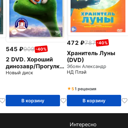
472
787
-40%
545
909
-40%
Хранитель Луны
2 DVD. Хороший
(DVD)
динозавр/Прогулки
Эбоян Александр
ы
НД Плэй
с динозаврами.
Новый диск
Мультфильм
5
1 рецензия
В корзину
В корзину
Интересно