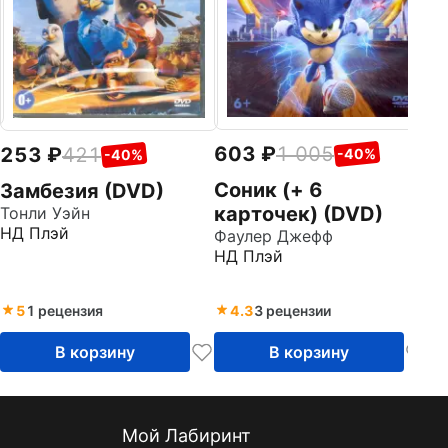
603
1 005
253
421
-40%
-40%
Соник (+ 6
Замбезия (DVD)
карточек) (DVD)
Тонли Уэйн
НД Плэй
Фаулер Джефф
НД Плэй
5
1 рецензия
4.3
3 рецензии
В корзину
В корзину
Мой Лабиринт