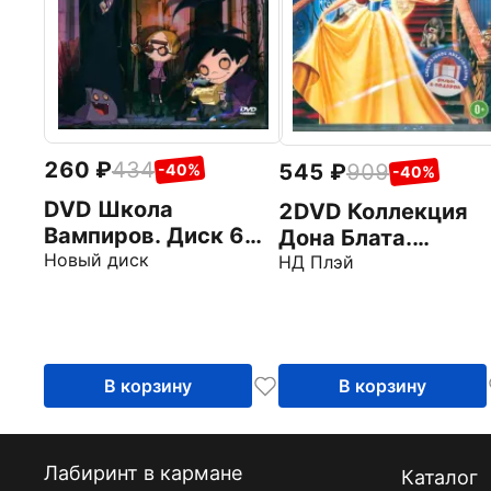
260
434
545
909
-40%
-40%
DVD Школа
2DVD Коллекция
Вампиров. Диск 6
Дона Блата.
(серии 37-44)
Новый диск
Анастаcия. Все пс
НД Плэй
попадают в рай
В корзину
В корзину
Лабиринт в кармане
Каталог