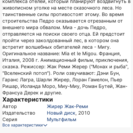
комплекса отелей, который планируют воздвигнуть в
живописном уголке на месте сказочного леса. Но
таинственные силы противостоят этому. Во время
строительства Педро оказывается отрезанным от
внешнего мира обвалом. Миа - дочь Педро,
отправляется на поиски своего отца. Ей предстоит
пройти через заколдованный лес, в котором она
встретит волшебных обитателей леса - Мигу.
Оригинальное название: Mia et le Migou. Франция,
Италия, 2008 г. Анимационный фильм, приключения,
сказка. Режиссер: Жак Реми Жерер ("Монах и рыба",
"Вселенский потоп"). Роли озвучивают: Дэни Бун,
Гаранс Лагра, Шарли Жирер, Лоран Гамелон, Пьер
Ришар, Иоланда Моро, Миу-Миу, Роман Бутей, Жан-
Франсуа Дерек и другие.
Характеристики
Автор
Жирер Жак-Реми
Издательство
Новый диск
,
2010
Серия
Мультфильм
Все характеристики