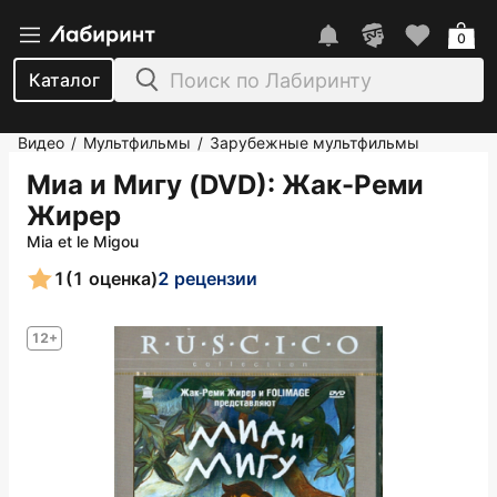
0
Каталог
Видео
Мультфильмы
Зарубежные мультфильмы
/
/
Миа и Мигу (DVD)
: Жак-Реми
Жирер
Mia et le Migou
1
(1 оценка)
2 рецензии
12+