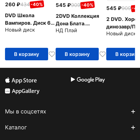
260
434
-40%
545
909
-40%
545
909
-4
DVD Школа
2DVD Коллекция
2 DVD. Хоро
Вампиров. Диск 6
Дона Блата.
динозавр/Пр
Новый диск
(серии 37-44)
НД Плэй
Анастаcия. Все псы
Новый диск
с динозаврам
попадают в рай
Мультфильм
В корзину
В корзину
В корзин
Мы в соцсетях
Каталог