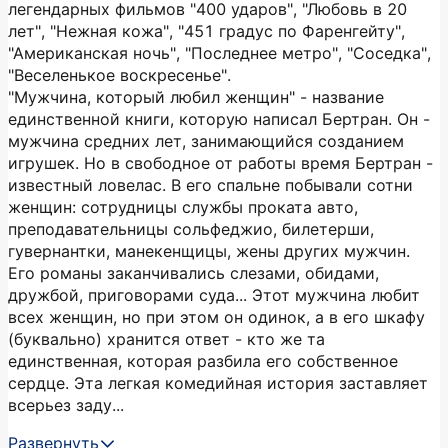
легендарных фильмов "400 ударов", "Любовь в 20
лет", "Нежная кожа", "451 градус по Фаренгейту",
"Американская ночь", "Последнее метро", "Соседка",
"Веселенькое воскресенье".
"Мужчина, который любил женщин" - название
единственной книги, которую написал Бертран. Он -
мужчина средних лет, занимающийся созданием
игрушек. Но в свободное от работы время Бертран -
известный ловелас. В его спальне побывали сотни
женщин: сотрудницы службы проката авто,
преподавательницы сольфеджио, билетерши,
гувернантки, манекенщицы, жены других мужчин.
Его романы заканчивались слезами, обидами,
дружбой, приговорами суда... Этот мужчина любит
всех женщин, но при этом он одинок, а в его шкафу
(буквально) хранится ответ - кто же та
единственная, которая разбила его собственное
сердце. Эта легкая комедийная история заставляет
всерьез заду...
Развернуть