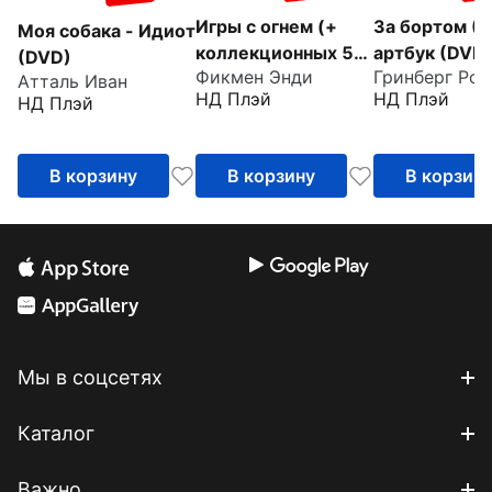
Игры с огнем (+
За бортом (2
Моя собака - Идиот
коллекционных 5
артбук (DVD
(DVD)
Фикмен Энди
Гринберг Роб
карточек) (DVD)
Атталь Иван
НД Плэй
НД Плэй
НД Плэй
В корзину
В корзину
В корзин
Мы в соцсетях
Каталог
Важно