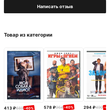
Написать отзыв
Товар из категории
578
964
294
490
-40%
-4
413
689
-40%