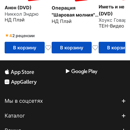
Иметь и не и
Анон (DVD)
Операция
(DVD)
Никкол Эндрю
"Шаровая молния"
НД Плэй
Хоукс Говард
НД Плэй
(DVD)
ТЕН-Видео
4
2 рецензии
В корзину
В корзину
В корзин
Мы в соцсетях
Каталог