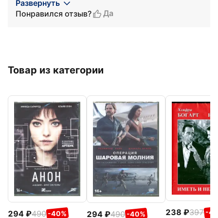
Развернуть
Да
Понравился отзыв?
Товар из категории
238
397
-4
294
490
294
490
-40%
-40%