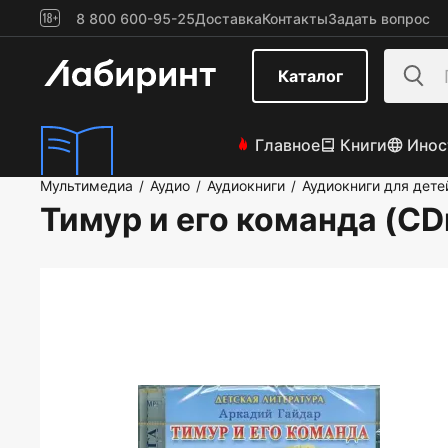
8 800 600-95-25
Доставка
Контакты
Задать вопрос
Каталог
Главное
Книги
Инос
Мультимедиа
Аудио
Аудиокниги
Аудиокниги для дете
/
/
/
Тимур и его команда (C