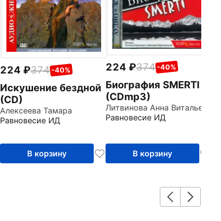
Д
(
Ра
224
374
-40%
224
374
-40%
Биография SMERTI
Искушение бездной
(CDmp3)
(CD)
Литвинова Анна Витальевна
Алексеева Тамара
Равновесие ИД
Равновесие ИД
В корзину
В корзину