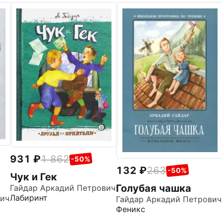
931
1 862
-50%
132
263
-50%
Чук и Гек
Голубая чашка
Гайдар Аркадий Петрович
Лабиринт
вич
Гайдар Аркадий Петрович
Феникс