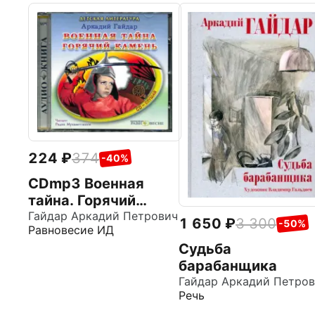
224
374
-40%
CDmp3 Военная
тайна. Горячий
камень
Гайдар Аркадий Петрович
1 650
3 300
-50%
Равновесие ИД
Судьба
барабанщика
Гайдар Аркадий Петро
Речь