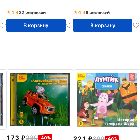
4.4
22 рецензии
4.4
8 рецензий
В корзину
В корзину
173
289
221
369
-40%
-40%