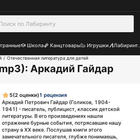
транные
Школа
Канцтовары
Игрушки
Лабиринт.
й
Отечественная литература для детей
/
Dmp3)
: Аркадий Гайдар
5
(2 оценки)
1 рецензия
Аркадий Петрович Гайдар (Голиков, 1904-
1941) - писатель, публицист, классик детской
литературы. В его произведениях нашли
отражение бурные события, потрясавшие нашу
страну в XX веке. Послушав книги этого
замечательного писателя, глубже понимаешь,