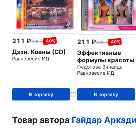
211
351
211
351
-40%
-40%
Дзэн. Коаны (CD)
Эффективные
Равновесие ИД
формулы красоты 
здоровья (CDmp3)
Федотова Зинаида
Равновесие ИД
В корзину
В корзину
Товар автора
Гайдар Аркад