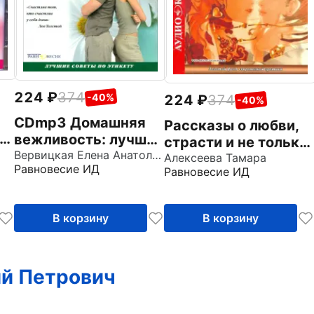
224
374
-40%
224
374
-40%
CDmp3 Домашняя
Рассказы о любви,
и
вежливость: лучшие
страсти и не только
советы по этикету
Вервицкая Елена Анатольевна
(CDmp3)
Алексеева Тамара
Равновесие ИД
Равновесие ИД
В корзину
В корзину
ий Петрович