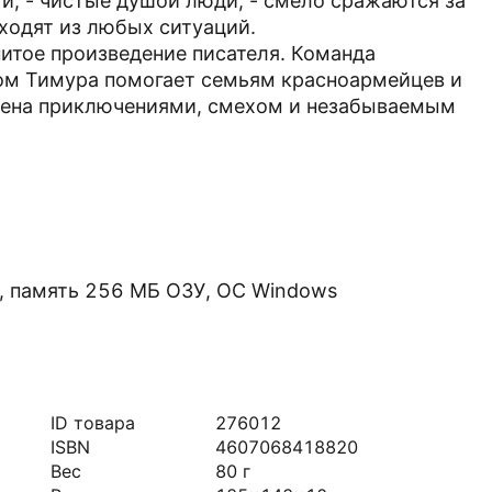
и, - чистые душой люди, - смело сражаются за
ходят из любых ситуаций.
нитое произведение писателя. Команда
ом Тимура помогает семьям красноармейцев и
лнена приключениями, смехом и незабываемым
I, память 256 МБ ОЗУ, ОС Windows
ID товара
276012
ISBN
4607068418820
Вес
80
г