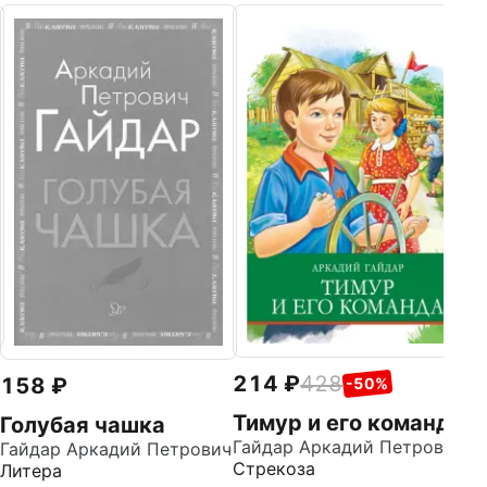
1
Т
к
п
Га
Ро
д
214
428
158
-50%
Тимур и его команда
Голубая чашка
Гайдар Аркадий Петрович
Гайдар Аркадий Петрович
Стрекоза
Литера