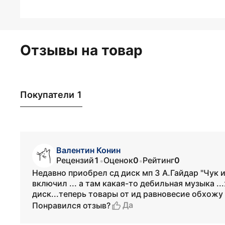
Отзывы на товар
Покупатели 1
Валентин Конин
Рецензий
1
Оценок
0
Рейтинг
0
•
•
Недавно приобрел сд диск мп 3 А.Гайдар "Чук и 
включил ... а там какая-то дебильная музыка .
диск...теперь товары от ид равновесие обхожу
Да
Понравился отзыв?