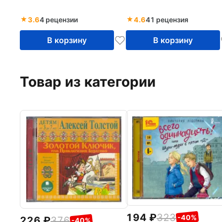
3.6
4 рецензии
4.6
41 рецензия
В корзину
В корзину
Товар из категории
194
323
-40%
226
376
-40%