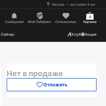
Москва
— доставим 8 авг.
0
Сообщения
Mой Лабиринт
Отложенные
Корзина
 Сейчас
Клуб
Акции
Нет в продаже
Отложить