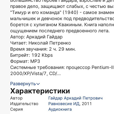
Большинство героев Гайдара, взрослые и дет
правое дело, защищают слабых, с честью вы
"Тимур и его команда" (1940) - самое знаме
мальчишек и девчонок под предводительств
борется с хулиганом Квакиным. Книга напо
ощущением последнего предвоенного лета.
Автор: Аркадий Гайдар
Читает: Николай Петренко
Время звучания: 2 ч. 29 мин.
Битрейт: 192 Kbps
Формат: MP3
Системные требования: процессор Pentium-I
2000/XP/Vista/7, CD/...
Развернуть
Характеристики
Автор
Гайдар Аркадий Петрович
Издательство
Равновесие ИД
,
2011
Серия
Аудиокнига