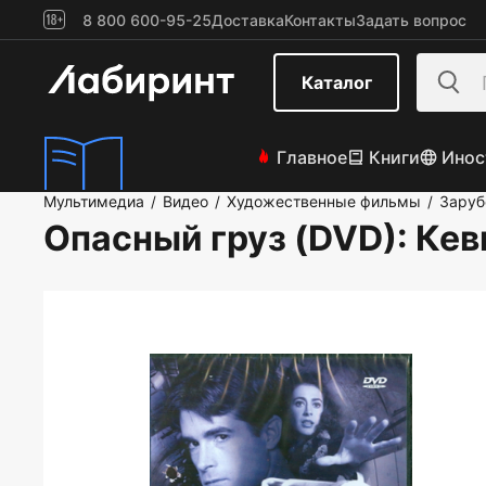
8 800 600-95-25
Доставка
Контакты
Задать вопрос
Каталог
Главное
Книги
Инос
Мультимедиа
Видео
Художественные фильмы
Зару
/
/
/
Опасный груз (DVD)
: Ке