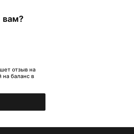
н вам?
шет отзыв на
й на баланс в