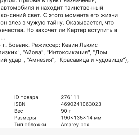
ругой. Прибыв в пункт назначения,
 автомобиля и находит таинственный
ко-синий свет. С этого момента его жизни
он влез в чужую тайну. Оказывается, что
ечества. Но захочет ли Картер вступить в
р…
 г. Боевик. Режиссер: Кевин Льюис
лизких", "Айова", "Интоксикация", "Дом
ий удар", "Амнезия", "Красавица и чудовище"),
ID товара
276111
ISBN
4690241063023
Вес
90
г
Размеры
190x135x14
мм
Тип обложки
Amarey box