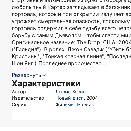
спортивный автомобиль из одного города в д
любопытный Картер заглядывает в багажник
портфель, который при открытии излучает яр
угрожает смертельная опасность, поскольку 
портфель содержит в себе судьбу всего челов
борьбу с самим Дьяволом, чтобы спасти ми
Оригинальное название: The Drop. США, 2004
("Гильдия"). В ролях: Джон Сэвэдж ("Убить б
Кристины", "Тонкая красная линия", "Последн
Шон Янг ("Последнее пророчество...
Развернуть
Характеристики
Автор
Льюис Кевин
Издательство
Новый диск
,
2004
Серия
Фильмы. Боевик