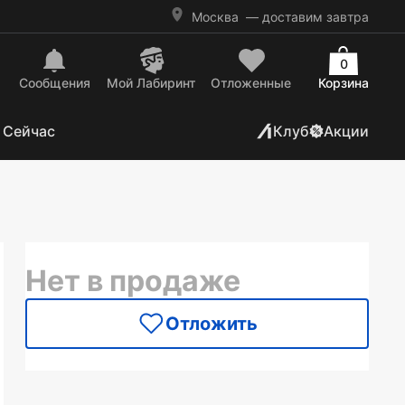
Москва
— доставим завтра
0
Сообщения
Mой Лабиринт
Отложенные
Корзина
 Сейчас
Клуб
Акции
Нет в продаже
Отложить