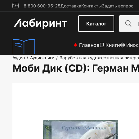
8 800 600-95-25
Доставка
Контакты
Задать вопрос
Каталог
Главное
Книги
Инос
Аудио
Аудиокниги
Зарубежная художественная литера
/
/
Моби Дик (CD)
: Герман 