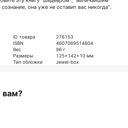
зовите эту книгу "шедевром", "величайшим
 сознание, она уже не оставит вас никогда".
ID товара
276153
ISBN
4607069514804
Вес
96
г
Размеры
125x142x10
мм
Тип обложки
Jewel-box
н вам?