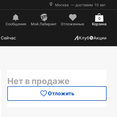
Москва
— доставим 10 авг.
0
Сообщения
Mой Лабиринт
Отложенные
Корзина
 Сейчас
Клуб
Акции
Нет в продаже
Отложить