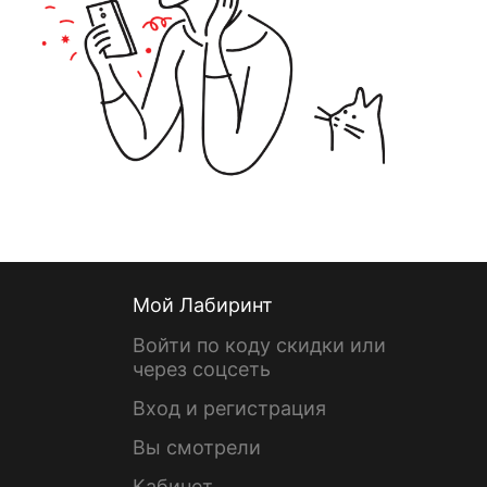
Мой Лабиринт
Войти по коду скидки или
через соцсеть
Вход и регистрация
Вы смотрели
Кабинет