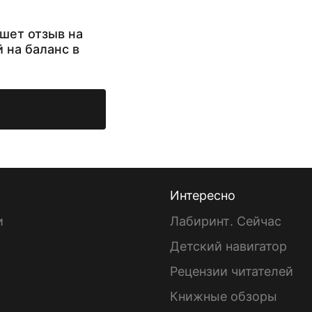
шет отзыв на
й на баланс в
Интересно
и
Лабиринт. Сейчас
Детский навигатор
ы
Рецензии читателей
Книжные обзоры