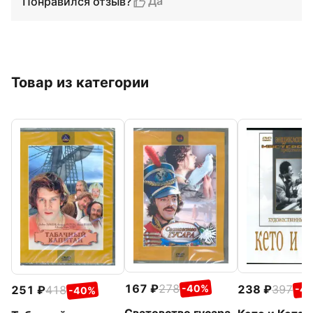
Да
Понравился отзыв?
Товар из категории
167
278
238
397
-40%
251
418
-4
-40%