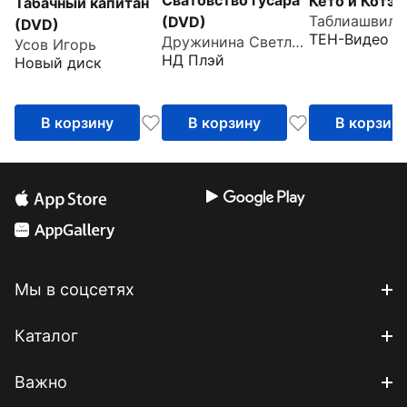
Сватовство гусара
Кето и Котэ 
Табачный капитан
Таблиашвили 
(DVD)
(DVD)
ТЕН-Видео
Дружинина Светлана
Усов Игорь
НД Плэй
Новый диск
В корзину
В корзину
В корзин
Мы в соцсетях
Каталог
Важно