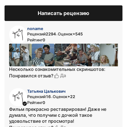
Написать рецензию
noname
Рецензий
2294
Оценок
+545
•
Рейтинг
0
Несколько ознакомительных скриншотов:
Да
Понравился отзыв?
Татьяна Цалькович
Рецензий
16
Оценок
+22
•
Рейтинг
0
Фильм прекрасно реставрирован! Даже не
думала, что получим с дочкой такое
удовольствие от просмотра!