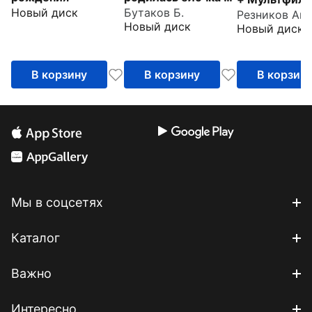
Новый диск
Бутаков Б.
Мультфильм в
подарок
Новый диск
Новый диск
подарок
В корзину
В корзину
В корзин
Мы в соцсетях
Каталог
Важно
Интересно