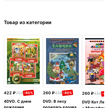
Товар из категории
422
703
260
434
-40%
-40%
260
434
-4
4DVD. С днем
DVD. В лесу
DVD Кот Лео
рождения
родилась елочка +
+ Мультфиль