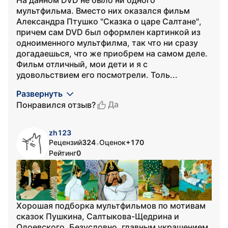
На данном DVD не было ни одного
мультфильма. Вместо них оказался фильм
Александра Птушко "Сказка о царе Салтане",
причем сам DVD был оформлен картинкой из
одноименного мультфилма, так что ни сразу
догадаешься, что же приобрем на самом деле.
Фильм отличный, мои дети и я с
удовольствием его посмотрели. Толь...
Развернуть
Да
Понравился отзыв?
zh123
Рецензий
324
Оценок
+170
•
Рейтинг
0
Хорошая подборка мультфильмов по мотивам
сказок Пушкина, Салтыкова-Щедрина и
Одоевского. Безусловно, главным украшением