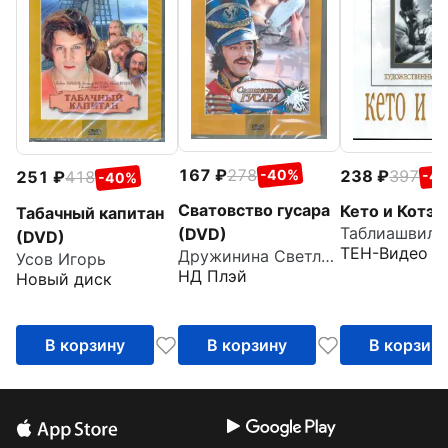
167
278
238
397
-40%
251
418
-4
-40%
Сватовство гусара
Кето и Котэ 
Табачный капитан
Таблиашвили 
(DVD)
(DVD)
ТЕН-Видео
Дружинина Светлана
Усов Игорь
НД Плэй
Новый диск
В корзину
В корзину
В корзин