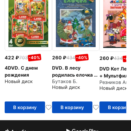
422
703
260
434
-40%
-40%
260
434
-4
4DVD. С днем
DVD. В лесу
DVD Кот Лео
рождения
родилась елочка +
+ Мультфиль
Новый диск
Бутаков Б.
Мультфильм в
подарок
Новый диск
Новый диск
подарок
В корзину
В корзину
В корзин