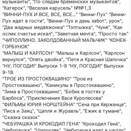
музыканты", "По следам бременских музыкантов",
"Катерок", "Веселая карусель" №№1,3
"ВИННИ-ПУХ И ВСЕ, ВСЕ, ВСЕ..." "Винни-Пух" "Винни-
Пух идет в гости", "Винни-Пух и день забот", урок",
"Два жадных медвежонка" "Топтыжка", "Чуня", "Как
ослик счастье искал", "Заветная мечта", "Просто так"
"ЧИПОЛЛИНО. ЗАКОЛДОВАННЫЙ МАЛЬЧИК" "КОНЕК-
ГОРБУНОК"
"МАЛЫШ И КАРЛСОН" "Малыш и Карлсон", "Карлсон
вернулся", "Опять двойка", "Петя и Красная Шапочка"
"НУ, ПОГОДИ!" Выпуски 1-8 "НУ, ПОГОДИ!" Выпуски
9-1В
"ТРОЕ ИЗ ПРОСТОКВАШИНО" "Трое из
Простоквашино", "Каникулы в Простоквашино",
"Зима в Простоквашино", "Бобик в гостях у
Барбоса", "Приключения Васи Куролесова"
"ФИЛЬМЫ ЮРИЯ НОРШТЕЙНА" "Сеча при Керженце",
"Лиса и Заяц", "Цапля и Журавль", "Ежик в тумане",
"Сказка сказок"
"ЧЕБУРАШКА И КРОКОДИЛ ГЕНА" "Крокодил Гена",
"Чебурашка", "Шапокляк", "Чебурашка идет в школу",