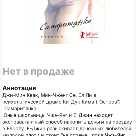
Нет в продаже
Аннотация
Джи-Мин Квак, Мин-Чженг Се, Ел Ли в
психологической драме Ки-Дук Кима ("Остров") -
"Самаритянка".
Юные школьницы Чжэ-Янг и Е-Джин находят
экстравагантный способ накопить деньги на поездку
в Европу. Е-Джин разыскивает денежных любителей
молодой плоти и стоит "на стреме", пока Чжэ-Янг