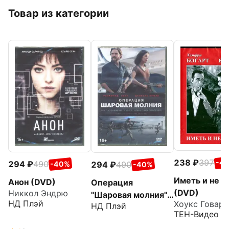
Товар из категории
238
397
-4
294
490
294
490
-40%
-40%
Иметь и не и
Анон (DVD)
Операция
(DVD)
Никкол Эндрю
"Шаровая молния"
НД Плэй
Хоукс Говард
НД Плэй
(DVD)
ТЕН-Видео