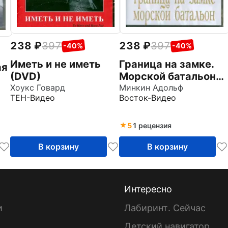
238
397
238
397
-40%
-40%
Иметь и не иметь
Граница на замке.
ая
(DVD)
Морской батальон
Хоукс Говард
(DVD)
Минкин Адольф
ТЕН-Видео
Восток-Видео
5
1 рецензия
В корзину
В корзину
Интересно
и
Лабиринт. Сейчас
Детский навигатор