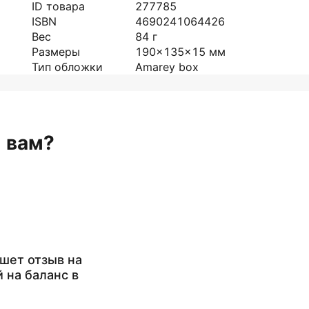
ID товара
277785
ISBN
4690241064426
Вес
84
г
Размеры
190x135x15
мм
Тип обложки
Amarey box
н вам?
шет отзыв на
й на баланс в