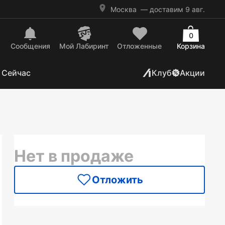
Москва
— доставим 9 авг.
0
Сообщения
Mой Лабиринт
Отложенные
Корзина
 Сейчас
Клуб
Акции
Нет в продаже
Отложить