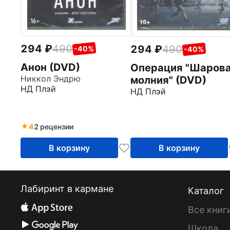
294
490
294
490
-40%
-40%
Анон (DVD)
Операция "Шаров
Никкол Эндрю
молния" (DVD)
НД Плэй
НД Плэй
4
2 рецензии
В корзину
В корзину
Лабиринт в кармане
Каталог
Все книг
Школа