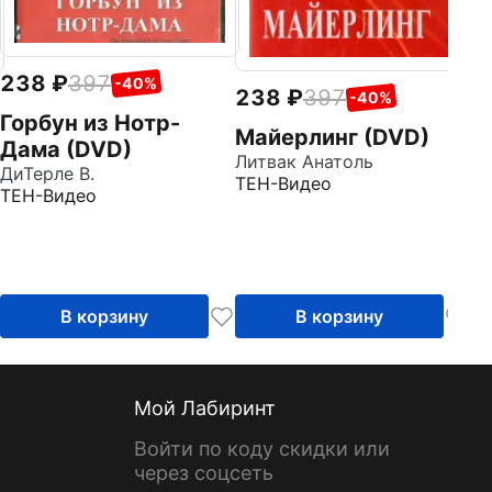
238
397
-40%
238
397
-40%
Горбун из Нотр-
Майерлинг (DVD)
Дама (DVD)
Литвак Анатоль
ДиТерле В.
ТЕН-Видео
ТЕН-Видео
В корзину
В корзину
Мой Лабиринт
Войти по коду скидки или
через соцсеть