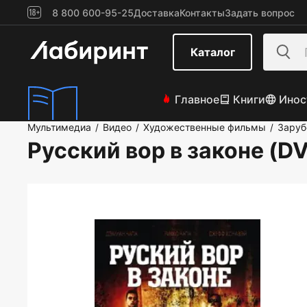
8 800 600-95-25
Доставка
Контакты
Задать вопрос
Каталог
Главное
Книги
Инос
Мультимедиа
Видео
Художественные фильмы
Зару
/
/
/
Русский вор в законе (D