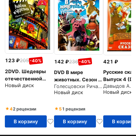
123
205
-40%
142
236
421
-40%
2DVD. Шедевры
Русские сказ
DVD В мире
отечественной
Выпуск 4 (D
животных. Сезон 2.
Новый диск
мультипликации.
Давыдов А.
Голесцовски Ричард
Серии 1-12
Новый диск
Новый диск
Львенок и
Черепаха +
мультики в подарок
4
2 рецензии
5
1 рецензия
В корзину
В корзину
В корзин