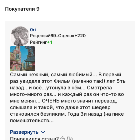
Покупатели 9
0ri
Рецензий
69
Оценок
+220
•
Рейтинг
+1
Самый нежный, самый любимый... В первый
раз увидела этот Фильм (именно так!) лет 5ть
назад...и всё...утонула в нём... Смотрела
много-много раз... и каждый раз он что-то во
мне менял... ОЧЕНЬ много значит перевод,
слышала и такой, что даже этот шедевр
становился безликим. Года 3и назад (на пике
помешательств...
Развернуть
Да
Понравился отзыв?