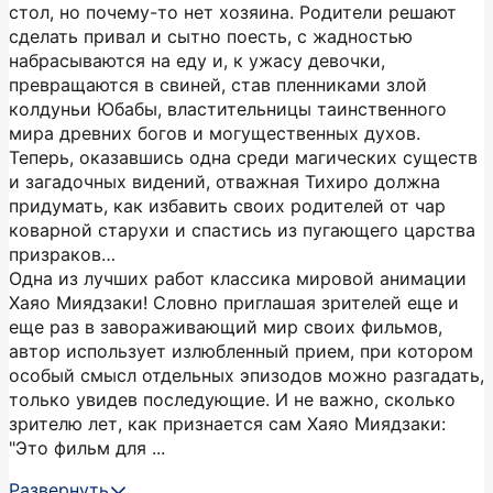
стол, но почему-то нет хозяина. Родители решают
сделать привал и сытно поесть, с жадностью
набрасываются на еду и, к ужасу девочки,
превращаются в свиней, став пленниками злой
колдуньи Юбабы, властительницы таинственного
мира древних богов и могущественных духов.
Теперь, оказавшись одна среди магических существ
и загадочных видений, отважная Тихиро должна
придумать, как избавить своих родителей от чар
коварной старухи и спастись из пугающего царства
призраков…
Одна из лучших работ классика мировой анимации
Хаяо Миядзаки! Словно приглашая зрителей еще и
еще раз в завораживающий мир своих фильмов,
автор использует излюбленный прием, при котором
особый смысл отдельных эпизодов можно разгадать,
только увидев последующие. И не важно, сколько
зрителю лет, как признается сам Хаяо Миядзаки:
"Это фильм для ...
Развернуть