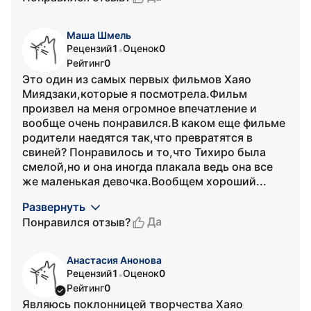
Маша Шмель
Рецензий
1
Оценок
0
•
Рейтинг
0
Это один из самых первых фильмов Хаяо
Миядзаки,которые я посмотрела.Фильм
произвел на меня огромное впечатление и
вообще очень понравился.В каком еще фильме
родители наедятся так,что превратятся в
свиней? Понравилось и то,что Тихиро была
смелой,но и она иногда плакала ведь она все
же маленькая девочка.Вообщем хороший...
Развернуть
Да
Понравился отзыв?
Анастасия Анонова
Рецензий
1
Оценок
0
•
Рейтинг
0
Являюсь поклонницей творчества Хаяо