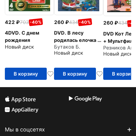
422
703
260
434
-40%
-40%
260
434
-4
4DVD. С днем
DVD. В лесу
DVD Кот Лео
рождения
родилась елочка +
+ Мультфиль
Новый диск
Бутаков Б.
Мультфильм в
подарок
Новый диск
Новый диск
подарок
В корзину
В корзину
В корзин
Мы в соцсетях