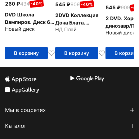
260
434
-40%
545
909
-40%
545
909
-4
DVD Школа
2DVD Коллекция
2 DVD. Хоро
Вампиров. Диск 6
Дона Блата.
динозавр/Пр
Новый диск
(серии 37-44)
НД Плэй
Анастаcия. Все псы
Новый диск
с динозаврам
попадают в рай
Мультфильм
В корзину
В корзину
В корзин
Мы в соцсетях
Каталог