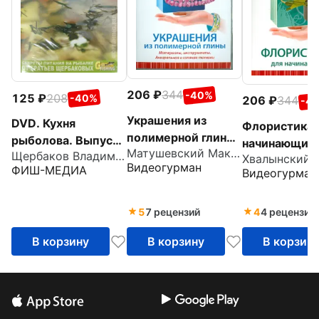
206
344
-40%
125
208
-40%
206
344
-4
Украшения из
DVD. Кухня
Флористика 
полимерной глины.
рыболова. Выпуск
начинающих 
Матушевский Максим
Материалы,
Щербаков Владимир Герардович
66
Видеогурман
ФИШ-МЕДИА
инструменты.
Видеогурман
Акварельная и
соляная техники
5
7 рецензий
4
4 рецензии
(DVD)
В корзину
В корзину
В корзин