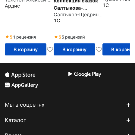
Буратино (CDmp3)
Коллекция сказок
1С
Ардис
Салтыкова-
Салтыков-Щедрин Михаил Евграфович
Щедрина (CDmp3)
1С
5
1 рецензия
5
5 рецензий
В корзину
В корзину
В корзин
Мы в соцсетях
Каталог