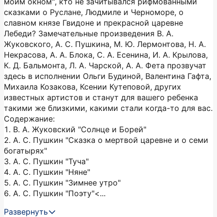
моим окном", кто не зачитывался рифмованными
сказками о Руслане, Людмиле и Черноморе, о
славном князе Гвидоне и прекрасной царевне
Лебеди? Замечательные произведения В. А.
Жуковского, А. С. Пушкина, М. Ю. Лермонтова, Н. А.
Некрасова, А. А. Блока, С. А. Есенина, И. А. Крылова,
К. Д. Бальмонта, Л. А. Чарской, А. А. Фета прозвучат
здесь в исполнении Ольги Будиной, Валентина Гафта,
Михаила Козакова, Ксении Кутеповой, других
известных артистов и станут для вашего ребенка
такими же близкими, какими стали когда-то для вас.
Содержание:
1. В. А. Жуковский "Солнце и Борей"
2. А. С. Пушкин "Сказка о мертвой царевне и о семи
богатырях"
3. А. С. Пушкин "Туча"
4. А. С. Пушкин "Няне"
5. А. С. Пушкин "Зимнее утро"
6. А. С. Пушкин "Поэту"<...
Развернуть