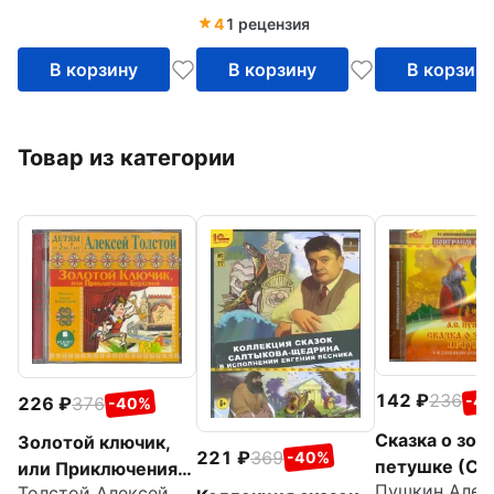
4
1 рецензия
В корзину
В корзину
В корзин
Товар из категории
142
236
-4
226
376
-40%
Сказка о зол
Золотой ключик,
221
369
-40%
петушке (CD
или Приключения
Толстой Алексей Николаевич