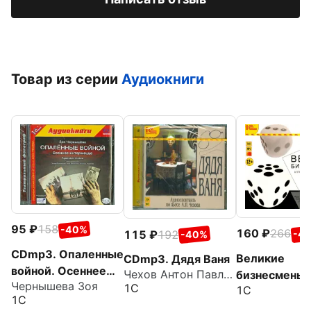
Товар из серии
Аудиокниги
95
158
-40%
160
266
115
192
-4
-40%
CDmp3. Опаленные
Великие
CDmp3. Дядя Ваня
войной. Осеннее
Чехов Антон Павлович
бизнесмены
Чернышева Зоя
интермеццо
1С
1С
(CDmp3)
1С