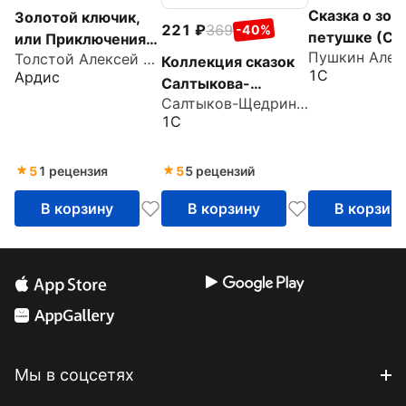
Сказка о зол
Золотой ключик,
221
369
-40%
петушке (CD
или Приключения
Толстой Алексей Николаевич
Буратино (CDmp3)
Коллекция сказок
1С
Ардис
Салтыкова-
Салтыков-Щедрин Михаил Евграфович
Щедрина (CDmp3)
1С
5
1 рецензия
5
5 рецензий
В корзину
В корзину
В корзин
Мы в соцсетях