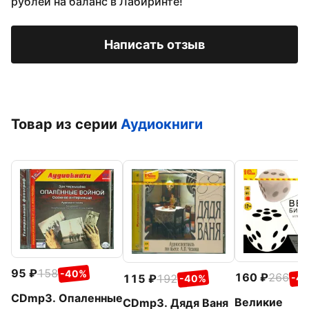
рублей на баланс в Лабиринте!
Написать отзыв
Товар из серии
Аудиокниги
95
158
-40%
160
266
115
192
-4
-40%
CDmp3. Опаленные
Великие
CDmp3. Дядя Ваня