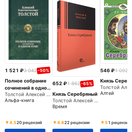
1 521
3 042
546
1 092
-50%
-
Полное собрание
Князь Сереб
652
1 862
-65%
сочинений в одном
Алтей
Князь Серебряный
Толстой Алексей Константинович
томе
Альфа-книга
Толстой Алексей Константинович
Время
4.5
20 рецензий
4.8
22 рецензии
5
1 рецензия