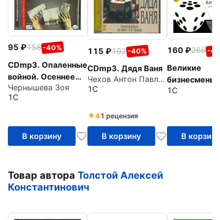
95
158
-40%
160
266
115
192
-4
-40%
CDmp3. Опаленные
Великие
CDmp3. Дядя Ваня
войной. Осеннее
Чехов Антон Павлович
бизнесмены
Чернышева Зоя
интермеццо
1С
1С
(CDmp3)
1С
4
1 рецензия
В корзину
В корзину
В корзин
Товар автора
Толстой Алексей
Константинович