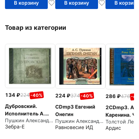
В корзину
В корзину
В корзин
Товар из категории
134
224
-40%
224
374
-40%
286
476
-4
Дубровский.
CDmp3 Евгений
2CDmp3. Ан
Исполнитель А.
Онегин
Каренина. Ча
Пушкин Александр Сергеевич
Понаморев
Пушкин Александр Сергеевич
8
Зебра-Е
Равновесие ИД
Ардис
(CDmp3)