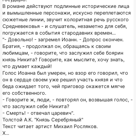
В романе действуют подлинные исторические лица
и вымышленные персонажи, искусно переплетаются
сюжетные линии, звучит колоритная речь русского
Средневековья - и слушатель, незаметно для себя,
погружается в события стародавних времен...
"- Довольно! - загремел Иоанн. - Допрос окончен.
Братия, - продолжал он, обращаясь к своим
любимцам, - говорите, что заслужил себе боярин
князь Никита? Говорите, как мыслите, хочу знать,
что думает каждый!
Голос Иоанна был умерен, но взор его говорил, что
он в сердце своем уже решил участь князя и что
беда ожидает того, чей приговор окажется мягче
его собственного.
- Говорите ж, люди, - повторял он, возвышая голос, -
что заслужил себе Никита?
- Смерть! - отвечал царевич".
Толстой А.К. "Князь Серебряный"
Текст читает артист Михаил Росляков.
Х...