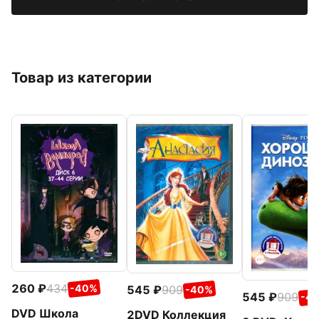
Товар из категории
260
434
-40%
545
909
-40%
545
909
-4
DVD Школа
2DVD Коллекция