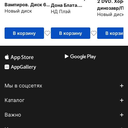
2 DVD. Хоро
Вампиров. Диск 6
Дона Блата.
динозавр/Пр
Новый диск
(серии 37-44)
НД Плэй
Анастаcия. Все псы
Новый диск
с динозаврам
попадают в рай
Мультфильм
В корзину
В корзину
В корзин
Мы в соцсетях
Каталог
Важно