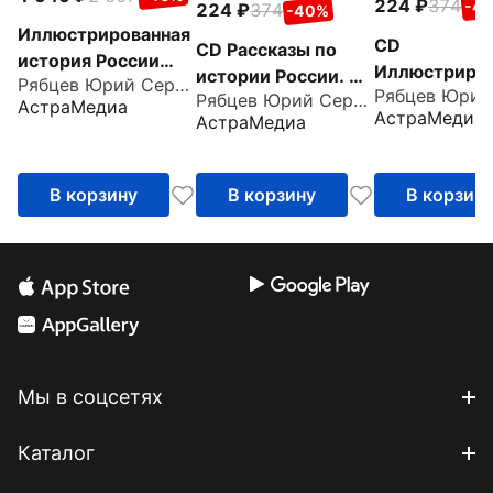
224
374
-4
224
374
-40%
Иллюстрированная
CD
CD Рассказы по
история России
Иллюстриров
истории России. XX
Рябцев Юрий Сергеевич
(6CD)
история Рос
Рябцев Юрий Сергеевич
век.
АстраМедиа
АстраМедиа
АстраМедиа
первой поло
Иллюстрированное
ХХ века
учебное пособие
для школьников
В корзину
В корзину
В корзин
Мы в соцсетях
Каталог