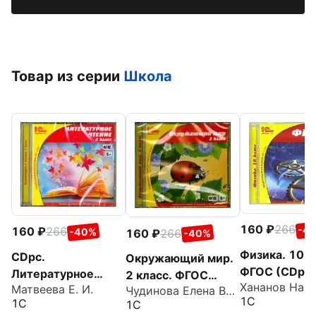
Товар из серии
Школа
160
266
-4
160
266
-40%
160
266
-40%
Физика. 10 к
CDpc.
Окружающий мир.
ФГОС (CDpc)
Литературное
2 класс. ФГОС
Матвеева Е. И.
чтение. 2 класс.
Чудинова Елена Васильевна
(CDpc)
1С
1С
1С
ФГОС