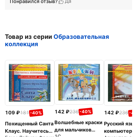
Да
Понравился отзыв?
Товар из серии
Образовательная
коллекция
142
236
-40%
109
181
142
236
-40%
-4
Волшебные краски
Похищенный Санта
Русский язык
для мальчиков
Клаус. Научитесь
компьютером
1С