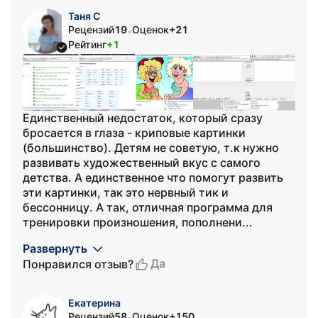
Таня С
Рецензий
19
Оценок
+21
•
Рейтинг
+1
Единственный недостаток, который сразу
бросается в глаза - криповые картинки
(большинство). Детям не советую, т.к нужно
развивать художественный вкус с самого
детства. А единственное что помогут развить
эти картинки, так это нервный тик и
бессонницу. А так, отличная программа для
тренировки произношения, пополнени...
Развернуть
Да
Понравился отзыв?
Екатерина
Рецензий
58
Оценок
+150
•