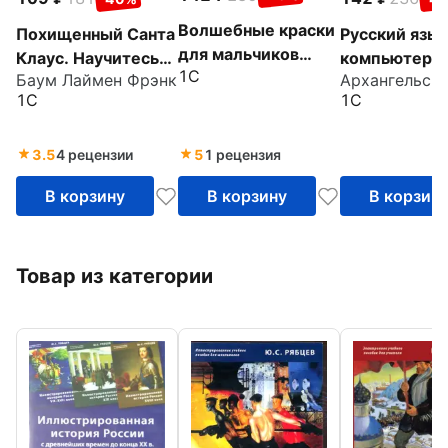
Волшебные краски
Похищенный Санта
Русский язык
для мальчиков
Клаус. Научитесь
компьютером
1С
(CDpc)
Баум Лаймен Фрэнк
Архангельска
понимать
1. Китайский
1С
1С
английский (CDpc)
интерфейс (
3.5
4 рецензии
5
1 рецензия
В корзину
В корзину
В корзин
Товар из категории