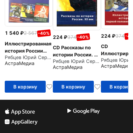
1 540
2 567
-40%
224
374
-4
224
374
-40%
Иллюстрированная
CD
CD Рассказы по
история России
Иллюстриров
истории России. XX
Рябцев Юрий Сергеевич
(6CD)
история Рос
Рябцев Юрий Сергеевич
век.
АстраМедиа
АстраМедиа
АстраМедиа
первой поло
Иллюстрированное
ХХ века
учебное пособие
для школьников
В корзину
В корзину
В корзин