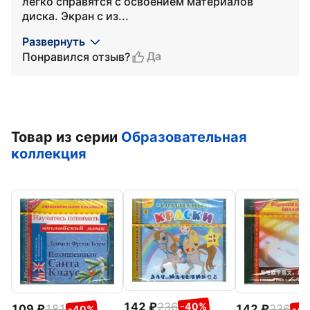
легко справятся с освоением материалов
диска. Экран с из...
Развернуть
Да
Понравился отзыв?
Товар из серии
Образовательная
коллекция
142
236
-40%
109
181
142
236
-40%
-4