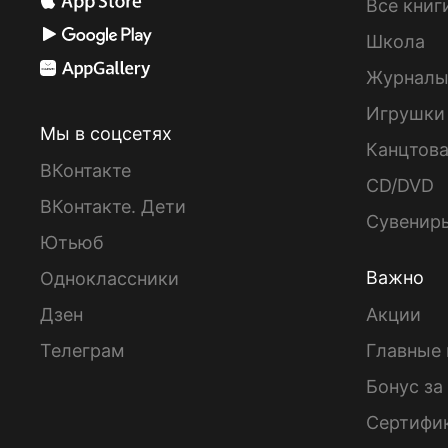
Все книг
Школа
Журнал
Игрушки
Мы в соцсетях
Канцтов
ВКонтакте
CD/DVD
ВКонтакте. Дети
Сувенир
Ютьюб
Важно
Одноклассники
Дзен
Акции
Телеграм
Главные 
Бонус за
Сертифи