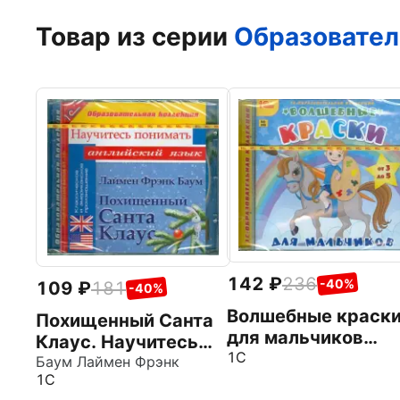
Товар из серии
Образовател
142
236
-40%
109
181
-40%
Волшебные краск
Похищенный Санта
для мальчиков
Клаус. Научитесь
(CDpc)
1С
понимать
Баум Лаймен Фрэнк
1С
английский (CDpc)