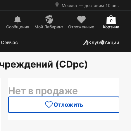
Москва
— доставим 10 авг.
0
Сообщения
Mой Лабиринт
Отложенные
Корзина
 Сейчас
Клуб
Акции
учреждений (CDpc)
Нет в продаже
Отложить