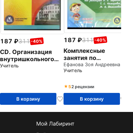
187
311
-40%
187
311
-40%
Комплексные
CD. Организация
занятия по
внутришкольного
программе "От
Ефанова Зоя Андреевна
контроля. ФГОС
Учитель
Учитель
рождения до
школы". Средняя
группа (CD)
5
2 рецензии
В корзину
В корзину
Мой Лабиринт