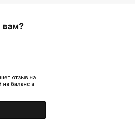
н вам?
шет отзыв на
й на баланс в