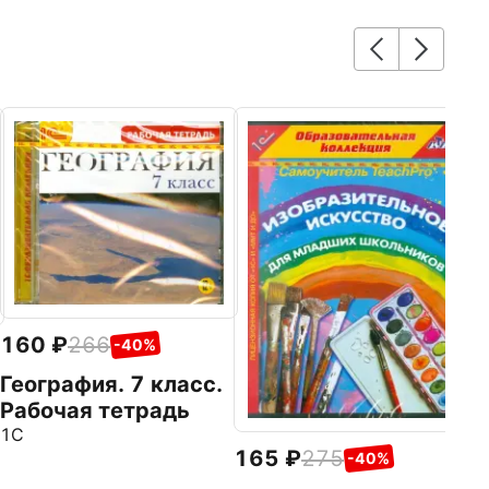
2
П
Р
а
1
(
160
266
-40%
География. 7 класс.
Рабочая тетрадь
1С
165
275
-40%