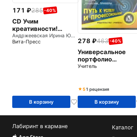
171
285
-40%
CD Учим
креативности!
Учебно-
Андржеевская Ирина Юрьевна
278
463
-40%
Вита-Пресс
методическое
пособие
Универсальное
портфолио
воспитателя ДОО.
Учитель
Конструктор (CD)
5
1 рецензия
В корзину
В корзину
Лабиринт в кармане
Каталог