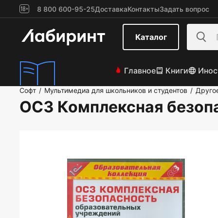
8 800 600-95-25
Доставка
Контакты
Задать вопрос
Каталог
Главное
Книги
Инос
Софт
Мультимедиа для школьников и студентов
Друго
/
/
ОС3 Комплексная безоп