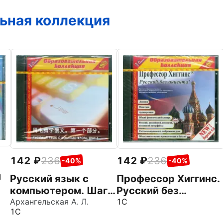
ьная коллекция
142
236
142
236
-40%
-40%
и
Русский язык с
Профессор Хиггинс.
компьютером. Шаг
Русский без
1. Китайский
Архангельская А. Л.
акцента! V6.0
1С
1С
интерфейс (CDpc)
(CDpc)