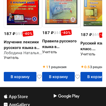
187
311
-40%
187
311
-40%
187
311
-4
Правила русского
Изучение лексики
Русский язык
языка в
русского языка в
класс.
Учитель
интерактивном
Лободина Наталья Викторовна
начальной школе.
Учитель
Интерактив
Учитель
режиме. 1-2
ФГОС (CDpc)
плакаты, зад
классы (CD)
тесты (CD)
1
1 рецензия
0.5
3 реценз
В корзину
В корзину
В корзин