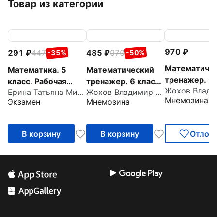
Товар из категории
970
291
447
485
970
-35%
-50%
Математиче
Математика. 5
Математический
тренажер. 5 
класс. Рабочая
тренажер. 6 класс.
Пособие для
Ерина Татьяна Михайловна
Жохов Владимир Иванович
тетрадь к учебнику
Пособие для
Мнемозина
Экзамен
Мнемозина
учителей и
Н. Я. Виленкина и
учителей и
учащихся
др.
учащихся
В корзину
В корзину
Отлож