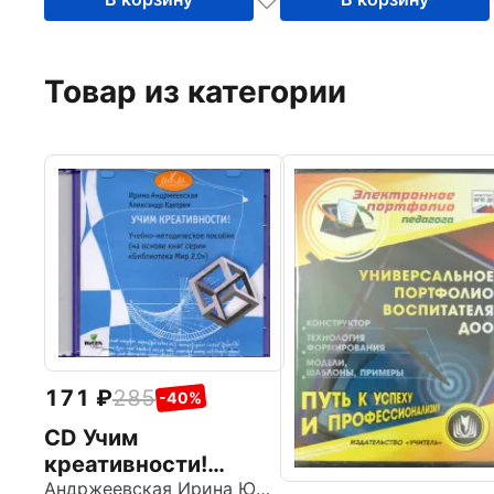
Товар из категории
171
285
-40%
CD Учим
креативности!
Учебно-
Андржеевская Ирина Юрьевна