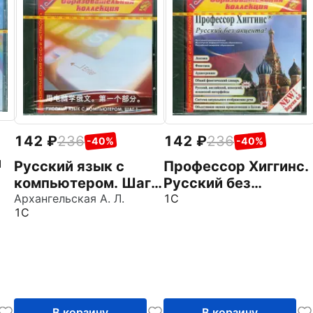
142
236
142
236
-40%
-40%
и
Русский язык с
Профессор Хиггинс.
компьютером. Шаг
Русский без
1. Китайский
Архангельская А. Л.
акцента! V6.0
1С
1С
интерфейс (CDpc)
(CDpc)
В корзину
В корзину