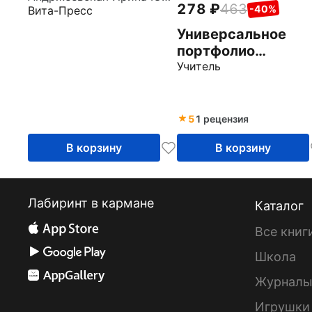
278
463
-40%
Вита-Пресс
методическое
пособие
Универсальное
портфолио
воспитателя ДОО.
Учитель
Конструктор (CD)
5
1 рецензия
В корзину
В корзину
Лабиринт в кармане
Каталог
Все книг
Школа
Журнал
Игрушки