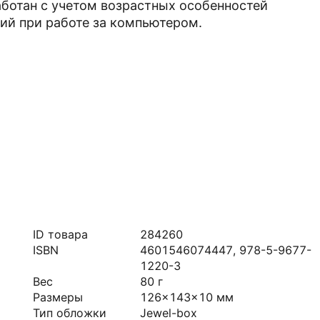
аботан с учетом возрастных особенностей
ий при работе за компьютером.
ID товара
284260
ISBN
4601546074447, 978-5-9677-
1220-3
Вес
80
г
Размеры
126x143x10
мм
Тип обложки
Jewel-box