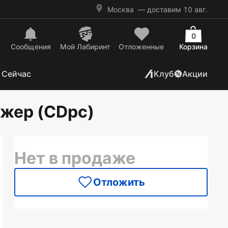
Москва
— доставим 10 авг.
0
Сообщения
Mой Лабиринт
Отложенные
Корзина
 Сейчас
Клуб
Акции
жер (CDpc)
Нет в продаже
Отложить