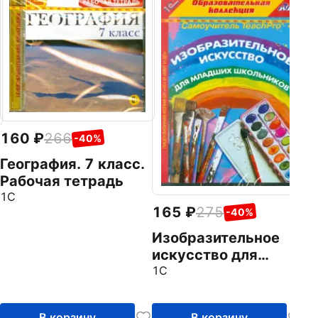
2
П
Р
а
1
(
160
266
-40%
География. 7 класс.
Рабочая тетрадь
1С
165
275
-40%
Изобразительное
искусство для
младших
1С
школьников (CDpc)
В корзину
В корзину