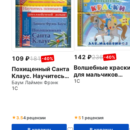
142
236
-40%
109
181
-40%
Волшебные краск
Похищенный Санта
для мальчиков
Клаус. Научитесь
(CDpc)
1С
понимать
Баум Лаймен Фрэнк
1С
английский (CDpc)
3.5
4 рецензии
5
1 рецензия
В корзину
В корзину