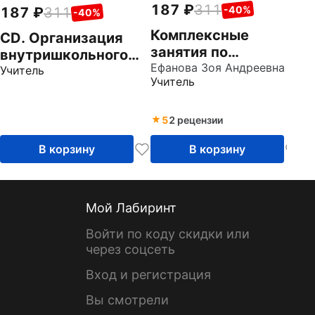
187
311
-40%
187
311
-40%
Комплексные
CD. Организация
занятия по
внутришкольного
программе "От
Ефанова Зоя Андреевна
контроля. ФГОС
Учитель
Учитель
рождения до
школы". Средняя
группа (CD)
5
2 рецензии
В корзину
В корзину
Мой Лабиринт
Войти по коду скидки или
через соцсеть
Вход и регистрация
Вы смотрели