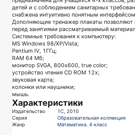
предназначена для учащихся 4-х классов, ра
детей и с соблюдением санитарных требова
снабжена интуитивно понятным интерфейсом
Дополняющие тренажер плакаты позволяют н
перед занятиями рассматриваемый материал
Системные требования к компьютеру:
MS Windows 98/XP/Vista;
Pentium IV, 1ГГц;
RAM 64 Мб;
монитор SVGA, 800х600, true color;
устройство чтения CD ROM 12x;
звуковая карта;
колонки или наушники;
мышь.
Характеристики
Издательство
1С
,
2010
Серия
Образовательная коллекция
Жанр
Математика. 4 класс