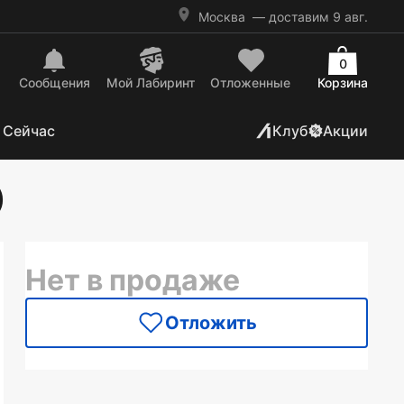
Москва
— доставим 9 авг.
0
Сообщения
Mой Лабиринт
Отложенные
Корзина
 Сейчас
Клуб
Акции
)
Нет в продаже
Отложить