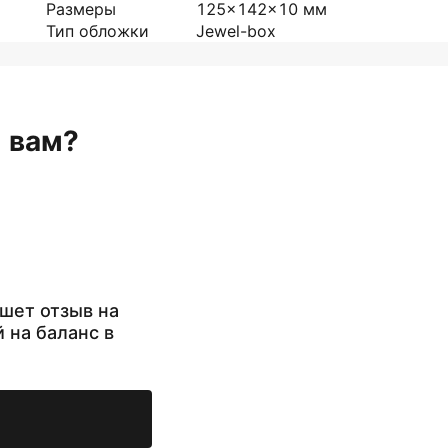
Размеры
125x142x10
мм
Тип обложки
Jewel-box
н вам?
шет отзыв на
й на баланс в