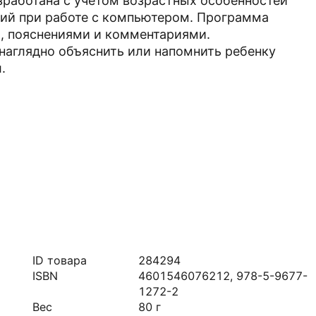
зработана с учетом возрастных особенностей
ний при работе с компьютером. Программа
, пояснениями и комментариями.
аглядно объяснить или напомнить ребенку
.
ID товара
284294
ISBN
4601546076212, 978-5-9677-
1272-2
Вес
80
г