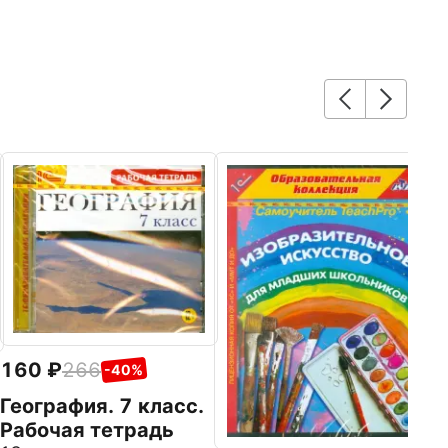
2
П
Р
а
1
(
160
266
-40%
География. 7 класс.
Рабочая тетрадь