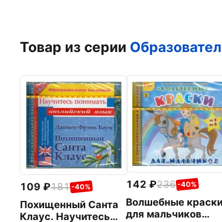
Товар из серии
Образовател
142
236
-40%
109
181
-40%
Волшебные краск
Похищенный Санта
для мальчиков
Клаус. Научитесь