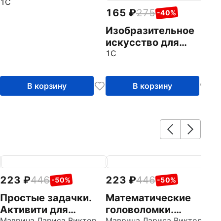
1С
165
275
-40%
Изобразительное
искусство для
младших
1С
школьников (CDpc)
В корзину
В корзину
223
446
223
446
2
-50%
-50%
Простые задачки.
Математические
И
Активити для
головоломки.
с
Маврина Лариса Викторовна
Маврина Лариса Викторовна