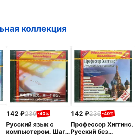
ьная коллекция
142
236
142
236
-40%
-40%
и
Русский язык с
Профессор Хиггинс.
компьютером. Шаг
Русский без