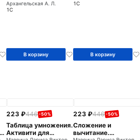
1. Китайский
Архангельская А. Л.
акцента! V6.0
1С
1С
интерфейс (CDpc)
(CDpc)
В корзину
В корзину
223
446
223
446
-50%
-50%
Таблица умножения.
Сложение и
Активити для
вычитание.
Маврина Лариса Викторовна
Маврина Лариса Викторовна
Маврина Лариса Викторовна