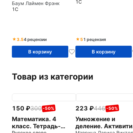
(CDpc)
1С
понимать
Баум Лаймен Фрэнк
1С
английский (CDpc)
3.5
4 рецензии
5
1 рецензия
В корзину
В корзину
Товар из категории
150
300
223
446
-50%
-50%
Математика. 4
Умножение и
класс. Тетрадь-
деление. Активити
Русское слово