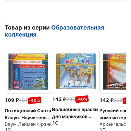
Товар из серии
Образовательная
коллекция
142
236
-40%
109
181
142
236
-40%
-4
Волшебные краски
Похищенный Санта
Русский язык
для мальчиков
Клаус. Научитесь
компьютером
1С
(CDpc)
Баум Лаймен Фрэнк
Архангельска
понимать
1. Китайский
1С
1С