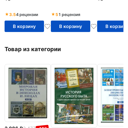
английский (CDpc)
интерфейс (
3.5
4 рецензии
5
1 рецензия
В корзину
В корзину
В корзин
Товар из категории