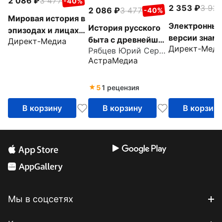
2 086
3 477
-40%
2 353
3 92
2 086
3 477
-40%
Мировая история в
Электронны
История русского
эпизодах и лицах
версии знам
быта с древнейших
Директ-Медиа
(6CD)
Директ-Мед
энциклопеди
Рябцев Юрий Сергеевич
времен до наших
АстраМедиа
Выпуск 2 (6
дней (6СD)
5
1 рецензия
В корзину
В корзину
В корзин
Мы в соцсетях