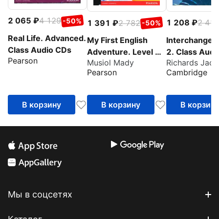
2 065
4 129
-50%
1 208
2 41
1 391
2 782
-50%
Real Life. Advanced.
Interchange. 
My First English
Class Audio CDs
2. Class Aud
Adventure. Level 1.
Pearson
Richards Jack
Musiol Mady
Class CD
Cambridge
Pearson
В корзину
В корзину
В корзин
Мы в соцсетях