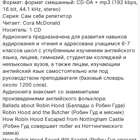
Формат: формат смешанный: CD-DA + mp3 (192 kbps,
16 bit, 44.1 kHz, stereo)
Серия: Сам себе репетитор
Читает: Cora McDonald
Носитель: 1 CD
Аудиокнига предназначена для развития навыков
аудирования и чтения и адресована учащимся 6-7
классов школ с углубленным изучением английского
языка, лицеев, гимназий, студентам колледжей и
неязыковых вузов, а также лицам, изучающим
английский язык самостоятельно или под
руководством преподавателя (базовый словарь
около 1200 слов).
Аудиокнига знакомит со знаменитыми
произведениями английского фольклора:
Ballads about Robin Hood (Баллады о Робин Гуде)
Robin Hood and the Butcher (Робин Гуд и мясник)
How Robin Hood Escaped from Nottingham Castle
(Робин Гуд совершает побег из Ноттингемского
замка)
How Robin Hood Saved Will Scarlet (Робин Гуд спасает