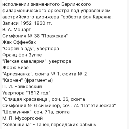
исполнении знаменитого Берлинского
филармонического оркестра под управлением
австрийского дирижера Герберта фон Караяна.
Записи 1952-1960 гг.
В. А. Моцарт
Симфония № 38 "Пражская"
Жак Оффенбах
"Орфей в аду", увертюра
Франц фон Зуппе
"Легкая кавалерия", увертюра
Жорж Бизе
"Арлезианка", сюита № 1, сюита № 2
"Кармен" (фрагменты)
П. И. Чайковский
Увертюра "1812 год"
"Спящая красавица", соч. 66, сюита
Симфония № 6 си минор, соч. 74 "Патетическая"
"Щелкунчик", соч. 71a, сюита
М. П. Мусоргский
"Хованщина" - Танец персидских рабынь