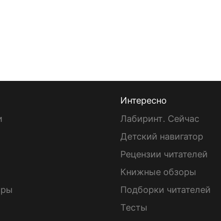
Интересно
и
Лабиринт. Сейчас
Детский навигатор
ы
Рецензии читателей
Книжные обзоры
ары
Подборки читателей
Тесты