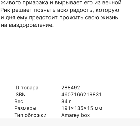
живого призрака и вырывает его из вечной
 Рик решает познать всю радость, которую
ри дня ему предстоит прожить свою жизнь
 на выздоровление.
ID товара
288492
ISBN
4607166219831
Вес
84
г
Размеры
191x135x15
мм
Тип обложки
Amarey box