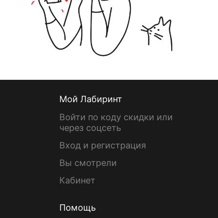
Мой Лабиринт
Войти по коду скидки или
через соцсеть
Вход и регистрация
Вы смотрели
Кабинет
Помощь