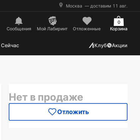
Москва
— доставим 11 авг.
0
Сообщения
Mой Лабиринт
Отложенные
Корзина
 Сейчас
Клуб
Акции
Нет в продаже
Отложить